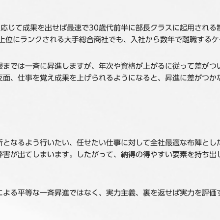
応じて成果を出せば最速で30歳代前半に部長クラスに起用される
に上位にランクされる大手総合商社でも、入社から数年で離職する
限までは一斉に昇進しますが、年次や資格が上がるに従って差がつ
反面、仕事を覚え成果を上げられるようになると、昇進に差がつか
所となるよう行いたい、任せたい仕事に対して全社最適な布陣とし
弊害が出てしまいます。したがって、納得の得やすい要素を持ち出
。
による平等な一斉昇進ではなく、実力主義、裏を返せば実力を評価