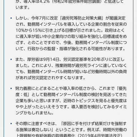
が、導入率は4.2%（令和2年就労条件総合調査）と低迷して
事例
います。
しかし、今年7月に改定「過労死等防止対策大綱」が閣議決定
セミナ−
され、勤務間インターバルを導入している企業の割合を従来の
10%から15%に引き上げる目標が示されました。政府はとく
に導入率が低い中小企業向けの取り組みを強化し目標達成をめ
ニュース
ざす、とのことですので、今後、勤務間インターバル制度につ
いて、行政からの監督・指導が強化される可能性があります。
お問い合わせ
また、厚労省は9月14日、労災認定基準を20年ぶりに改正し
ました。これにより、残業時間が過労死ラインに達していなく
ても、勤務間インターバル時間が短いなど労働時間以外の負荷
BBSグループネットワーク
サステナビリティ
企業情報
があれば労災認定されやすくなります。
株主・投資家情報
採用情報
努力義務にとどまることや導入率の低さから、これまで「優先
度：低」として勤務間インターバル制度の検討を見送ってきた
企業も多いと思いますが、近時のトピックスを見ると優先度は
やや上がったといえそうです。導入要否を検討してみるタイミ
ングかもしれません。
その際に注意すべきは、「原因に手を付けず結果だけを強制す
る施策は奏功しない」ということです。例えば、時間外労働の
上限規制や有給休暇の取得義務化（2019年4月労基法改正）