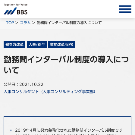
サービス/ソリューション
TOP
コラム
勤務間インターバル制度の導入について
経営会計コンサルティング
製品・ソリューション
働き方改革
人事/給与
業務改革/BPR
BPO
勤務間インターバル制度の導入につ
インサイト
いて
コラム
公開日：2021.10.22
ホワイトペーパー
人事コンサルタント（人事コンサルティング事業部）
調査レポート
対談/鼎談
BBS Group News
出版書籍
2019年4月に努力義務化された勤務間インターバル制度です