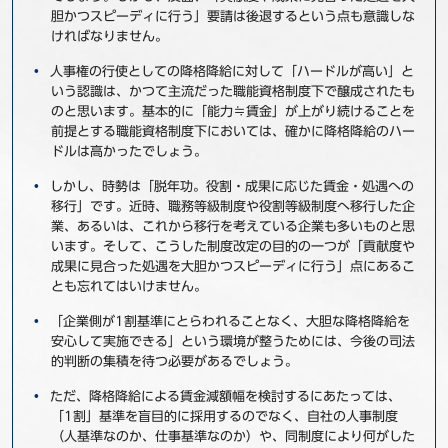
胆かつスピーディに行う」要請は後退するという点も意識しな
ければなりません。
人事権の行使としての降格降給に対して「ハードルが高い」と
いう認識は、かつて主流だった職能資格制度下で醸成されたも
のと思います。基本的に「能力≒賃金」が上がり続けることを
前提とする職能資格制度下においては、確かに降格降給のハー
ドルは高かったでしょう。
しかし、時勢は「脱年功。役割・成果に応じた賃金・処遇への
移行」です。近時、職務等級制度や役割等級制度へ移行した企
業、あるいは、これから移行を考えている企業も多いものと思
います。そして、こうした制度改定の目的の一つが「貢献度や
成果に見合った処遇を大胆かつスピーディに行う」点にあるこ
とも忘れてはいけません。
「企業側が1割基準にとらわれることなく、大胆な降格降給を
安心して実施できる」という環境が整うためには、今後の司法
的判断の集積を待つ必要があるでしょう。
ただ、降格降給による賃金減額幅を検討するにあたっては、
「1割」基準を盲目的に採用するのでなく、自社の人事制度
（人基準なのか、仕事基準なのか）や、同制度により何がした