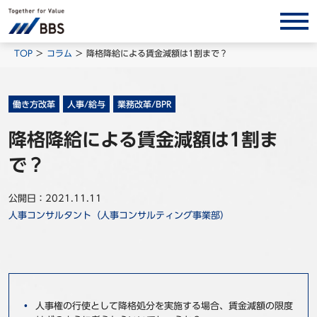
サービス/ソリューション
TOP
コラム
降格降給による賃金減額は1割まで？
経営会計コンサルティング
製品・ソリューション
働き方改革
人事/給与
業務改革/BPR
BPO
降格降給による賃金減額は1割ま
インサイト
で？
コラム
公開日：2021.11.11
ホワイトペーパー
人事コンサルタント（人事コンサルティング事業部）
調査レポート
対談/鼎談
BBS Group News
出版書籍
人事権の行使として降格処分を実施する場合、賃金減額の限度