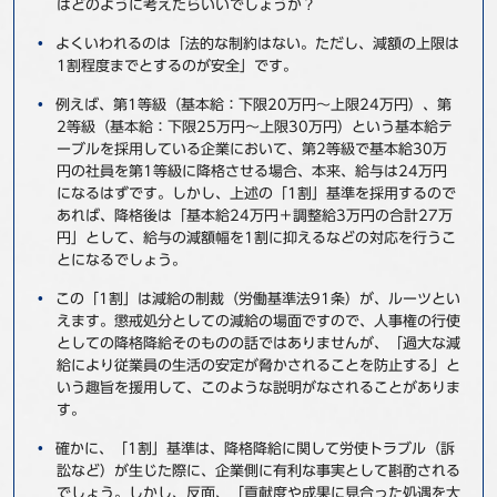
はどのように考えたらいいでしょうか？
事例
よくいわれるのは「法的な制約はない。ただし、減額の上限は
1割程度までとするのが安全」です。
セミナ−
例えば、第1等級（基本給：下限20万円～上限24万円）、第
2等級（基本給：下限25万円～上限30万円）という基本給テ
ニュース
ーブルを採用している企業において、第2等級で基本給30万
円の社員を第1等級に降格させる場合、本来、給与は24万円
になるはずです。しかし、上述の「1割」基準を採用するので
お問い合わせ
あれば、降格後は「基本給24万円＋調整給3万円の合計27万
円」として、給与の減額幅を1割に抑えるなどの対応を行うこ
とになるでしょう。
BBSグループネットワーク
サステナビリティ
企業情報
この「1割」は減給の制裁（労働基準法91条）が、ルーツとい
株主・投資家情報
採用情報
えます。懲戒処分としての減給の場面ですので、人事権の行使
としての降格降給そのものの話ではありませんが、「過大な減
給により従業員の生活の安定が脅かされることを防止する」と
いう趣旨を援用して、このような説明がなされることがありま
す。
確かに、「1割」基準は、降格降給に関して労使トラブル（訴
訟など）が生じた際に、企業側に有利な事実として斟酌される
でしょう。しかし、反面、「貢献度や成果に見合った処遇を大