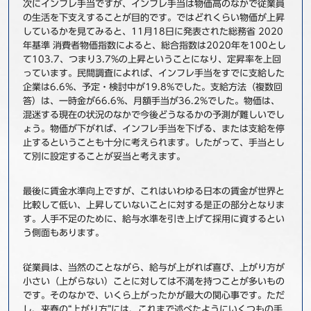
次にインフレ手当ですが、インフレ手当は物価高のなかで従業員
の生活を下支えすることが目的です。ではどれくらい物価が上昇
しているかを見てみると、11月18日に発表された総務省 2020
年基準 消費者物価指数によると、総合指数は2020年を100とし
て103.7、つまり3.7%の上昇ということになり、定昇率を上回
っています。民間調査によれば、インフレ手当をすでに支給した
企業は6.6%、予定・検討中が19.8%でした。支給方法（複数回
答）は、一時金が66.6%、月額手当が36.2%でした。物価は、
混迷する現在の状況のなかで今後どうなるかの予測が難しいでし
ょう。物価が下がれば、インフレ手当を下げる、または支給を停
止するということも十分に考えられます。したがって、手当とし
て別に設定することが妥当と考えます。
最後に賃金水準向上ですが、これはいわゆる日本の賃金が世界と
比較して低い、上昇していないことに対する是正の部分となりま
す。人手不足のために、給与水準を引き上げて採用に資するとい
う側面もあります。
従業員は、当然のことながら、給与が上がれば喜び、上がり方が
小さい（上がらない）ことに対しては不満を持つことが多いもの
です。そのなかで、いくら上がったかが最大の関心事です。ただ
し、来春の“上がり方”には、これまで述べたようにいくつもの手