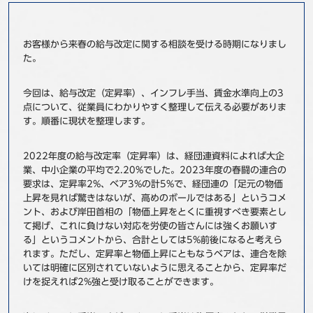
事例
お客様から来春の給与改定に関する相談を受ける時期になりまし
セミナ−
た。
ニュース
今回は、給与改定（定昇率）、インフレ手当、賃金水準向上の3
点について、従業員にわかりやすく整理して伝える必要がありま
す。順番に現状を整理します。
お問い合わせ
2022年度の給与改定率（定昇率）は、経団連資料によれば大企
BBSグループネットワーク
サステナビリティ
企業情報
業、中小企業の平均で2.20%でした。2023年度の春闘の連合の
要求は、定昇率2%、ベア3%の計5%で、経団連の「足元の物価
株主・投資家情報
採用情報
上昇を見れば驚きはないが、高めのボールではある」というコメ
ント、および岸田首相の「物価上昇をとくに重視すべき要素とし
て掲げ、これに負けない対応を労使の皆さんには強くお願いす
る」というコメントから、合計としては5%前後になると考えら
れます。ただし、定昇率と物価上昇にともなうベアは、連合を除
いては明確に区別されていないように思えることから、定昇率だ
けを捉えれば2%強と受け取ることができます。