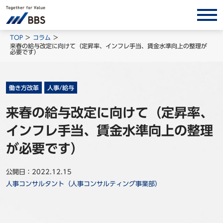
サービス/ソリューション
TOP
コラム
来春の給与改定に向けて（定昇率、インフレ手当、賃金水準向上の整理が
必要です）
経営会計コンサルティング
製品・ソリューション
BPO
働き方改革
人事/給与
インサイト
来春の給与改定に向けて（定昇率、
インフレ手当、賃金水準向上の整理
コラム
ホワイトペーパー
が必要です）
調査レポート
公開日：2022.12.15
対談/鼎談
人事コンサルタント（人事コンサルティング事業部）
BBS Group News
出版書籍