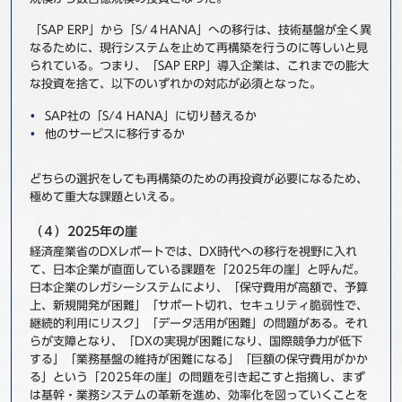
「SAP ERP」から「S/４HANA」への移行は、技術基盤が全く異
なるために、現行システムを止めて再構築を行うのに等しいと見
られている。つまり、「SAP ERP」導入企業は、これまでの膨大
な投資を捨て、以下のいずれかの対応が必須となった。
SAP社の「S/4 HANA」に切り替えるか
他のサービスに移行するか
どちらの選択をしても再構築のための再投資が必要になるため、
極めて重大な課題といえる。
（４）2025年の崖
経済産業省のDXレポートでは、DX時代への移行を視野に入れ
て、日本企業が直面している課題を「2025年の崖」と呼んだ。
日本企業のレガシーシステムにより、「保守費用が高額で、予算
上、新規開発が困難」「サポート切れ、セキュリティ脆弱性で、
継続的利用にリスク」「データ活用が困難」の問題がある。それ
らが支障となり、「DXの実現が困難になり、国際競争力が低下
する」「業務基盤の維持が困難になる」「巨額の保守費用がかか
る」という「2025年の崖」の問題を引き起こすと指摘し、まず
は基幹・業務システムの革新を進め、効率化を図っていくことを