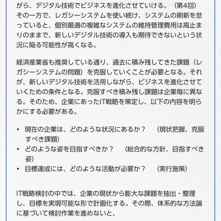
がら、デジタル技術でビジネスを進化させていける。（第4回）
その一方で、レガシーシステムを使い続け、システムの刷新を怠
っていると、個別最適の複雑なシステムの維持管理費用は高止ま
りのままで、新しいデジタル技術の導入も期待できないという状
況に陥る可能性が高くなる。
経済産業省も推奨している通り、過去に積み残してきた課題（レ
ガシーシステムの問題）を克服していくことが必要となる。それ
が、新しいデジタル技術を活用しながら、ビジネスを進化させて
いくための条件となる。克服すべき積み残し課題は企業毎に異な
る。そのため、企業にあったIT戦略を策定し、以下の内容を明ら
かにする必要がある。
現在の企業は、どのような状況にあるか？ （現状把握、克服
すべき課題）
どのような姿を目指すべきか？ （総合的な方針、目指すべき
姿）
目標達成には、どのような活動が必要か？ （実行施策）
IT戦略検討の中では、企業の現状から膨大な課題を抽出・整理
し、目標を実現可能な形で計画化する。その際、体系的な方法論
に基づいて検討作業を進めないと、