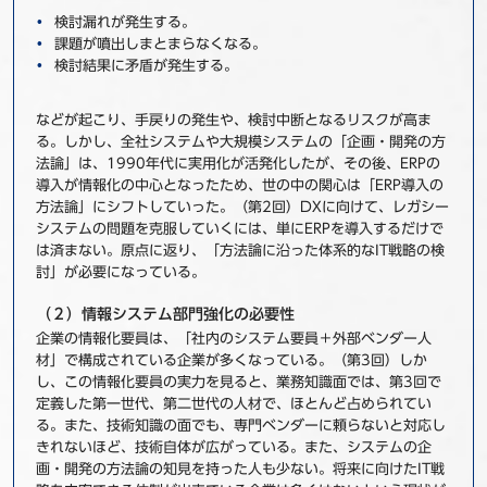
検討漏れが発生する。
課題が噴出しまとまらなくなる。
検討結果に矛盾が発生する。
などが起こり、手戻りの発生や、検討中断となるリスクが高ま
る。しかし、全社システムや大規模システムの「企画・開発の方
法論」は、1990年代に実用化が活発化したが、その後、ERPの
導入が情報化の中心となったため、世の中の関心は「ERP導入の
方法論」にシフトしていった。（第2回）DXに向けて、レガシー
システムの問題を克服していくには、単にERPを導入するだけで
は済まない。原点に返り、「方法論に沿った体系的なIT戦略の検
討」が必要になっている。
（２）情報システム部門強化の必要性
企業の情報化要員は、「社内のシステム要員＋外部ベンダー人
材」で構成されている企業が多くなっている。（第3回）しか
し、この情報化要員の実力を見ると、業務知識面では、第3回で
定義した第一世代、第二世代の人材で、ほとんど占められてい
る。また、技術知識の面でも、専門ベンダーに頼らないと対応し
きれないほど、技術自体が広がっている。また、システムの企
画・開発の方法論の知見を持った人も少ない。将来に向けたIT戦