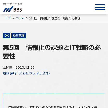
サービス/ソリューション
TOP
コラム
第5回 情報化の課題とIT戦略の必要性
経営会計コンサルティング
製品・ソリューション
DX
経営管理
BPO
第5回 情報化の課題とIT戦略の必
インサイト
要性
コラム
公開日：2020.12.25
ホワイトペーパー
倉林 良行（くらばやし よしゆき）
調査レポート
対談/鼎談
BBS Group News
出版書籍
IT技術の進化、特に昨今のDXの潮流を考えると、ビジネス・チ