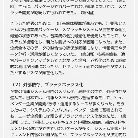
き換え可能な領域についてパッケージで置き換えてきた。（第2
回）さらに、パッケージでカバーされない領域については、スク
ラッチ開発が継続して行われてきた。（第3回）
こうした経過のために、（IT基盤は標準が進んでも、）業務シス
テムは各種業務パッケージ、スクラッチシステムが混在する個別
最適の状態であった。各業務の個別最適化を優先したことで、シ
ステムが複雑化し、新たな要求への対応が困難になった。また、
企業全体でのデータの整合性の確保が困難になり、情報管理やデ
ータ分析・活用が難しくなっていた。（第3回）技術基盤も、適
宜バージョンアップをしてこなかった場合、老朽化のために継続
的な利用が困難になったり、セキュリティ面での脆弱性が拡大し
たりするリスクが顕在化した。
（２）外部依存、ブラックボックス化
企業の情報システム部門のスリム化、高齢化の中で、外部依存が
進んだ。日本では、情報システム部門は管理するだけで、SIer、
ベンダー企業が開発/改修・運用するケースが多くなった。そう
した中で、システムのノウハウは、ベンダー企業に蓄積されて
も、ユーザ企業側には残らずブラックボックス化が進んだ。（第
3回）また、企業としてのドキュメント標準の徹底、都度のドキ
ュメントの改定ができていないケースが多く、システム実態とド
キュメント内容の乖離が起こり、ブラックボックス化が決定的な