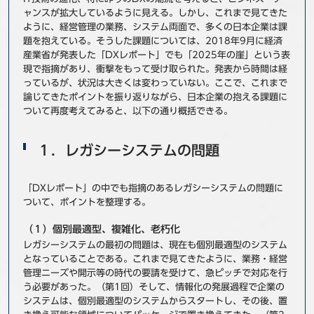
ャンスが拡大しているように見える。しかし、これまで見てきた
事例
ように、経営管理の業務、システム両面で、多くの日本企業は課
題を抱えている。そうした課題については、2018年9月に経済
セミナ−
産業省が発表した「DXレポート」でも「2025年の崖」という表
現で指摘があり、衝撃をもって受け取られた。発表から時間は経
っているが、状況は大きくは変わっていない。ここで、これまで
ニュース
論じてきたポイントを振り返りながら、日本企業の抱える課題に
ついて再度考えてみると、以下の通り概括できる。
お問い合わせ
１．レガシーシステムの問題
BBSグループネットワーク
サステナビリティ
企業情報
「DXレポート」の中でも指摘のあるレガシーシステムの問題に
株主・投資家情報
採用情報
ついて、ポイントを整理する。
（１）個別最適型、複雑化、老朽化
レガシーシステムの最初の問題は、現在も個別最適型のシステム
となっていることである。これまで見てきたように、業務・経営
管理ニーズや開示等の時代の要請を受けて、急ピッチで対応を行
う必要があった。（第1回）そして、情報化の発展過程で企業の
システムは、個別最適型のシステムからスタートし、その後、置