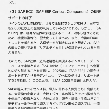
った。
（３）SAP ECC（SAP ERP Central Component）の保守
サポートの終了
ドイツのSAP社のERPは、世界で圧倒的なシェアを誇り、日本で
も2,000社以上の企業が利用しているといわれる。しかし、「SA
P ERP」は、様々な業界の多様化するニーズに対応し続けてきた
ため、機能は複雑化・肥大化してしまった。また、今後のDXの
トレンドを考えると、処理データが膨大になると想定され、SAP
の最大の売りである「リアルタイム性」が保証できなくなると考
えられた。
そのため、SAP社は、超高速処理を実現するインメモリーデータ
ーベースを中核とする「S/4HANA（エスフォーハナ）」へ全面
的に切り替えることを宣言し、2025年に「SAP ERP」の保守サ
ポートを終了させる予定とした。（のちにSAP社は、サポート終
了を2年延長。）このことを、「SAP 2025年問題」と呼んだ。
SAPの導入はライセンス料、導入に関わる人件費ともに高額であ
る。大規模の企業では、会計モジュールの導入だけでも数億から
十億単位の投資となり、会計に加え、販売・調達・生産などの主
要モジュールを一度に導入するビッグバン形式の導入では、十億
規模から数百億規模の投資となった。