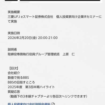
事例
実施概要
三菱UFJ eスマート証券株式会社 個人投資家向け企業IRセミナーに
セミナ−
て実施
ニュース
実施日時
2026年2月20日(金) 20:00-21:00
お問い合わせ
説明者
取締役専務執行役員グループ管理統括 上原 仁
BBSグループネットワーク
サステナビリティ
企業情報
株主・投資家情報
採用情報
【目次】
会社紹介
Jp
En
数値で見るBBS
BBSの目指すところ
2025年度 第3四半期ハイライト
質疑応答
（動画下の3本線チャプターより各目次へリンクできます）
個人投資家向け会社説明会資料