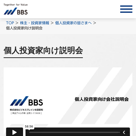
サービス/ソリューション
TOP
株主・投資家情報
個人投資家の皆さまへ
個人投資家向け説明会
経営会計コンサルティング
製品・ソリューション
個人投資家向け説明会
BPO
インサイト
コラム
ホワイトペーパー
調査レポート
対談/鼎談
BBS Group News
出版書籍