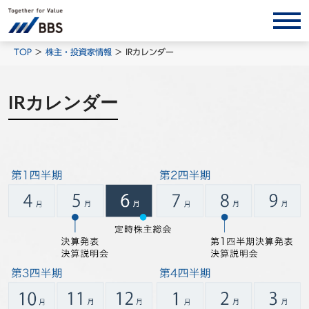
サービス/ソリューション
TOP
株主・投資家情報
IRカレンダー
経営会計コンサルティング
IRカレンダー
製品・ソリューション
BPO
インサイト
コラム
ホワイトペーパー
調査レポート
対談/鼎談
BBS Group News
出版書籍