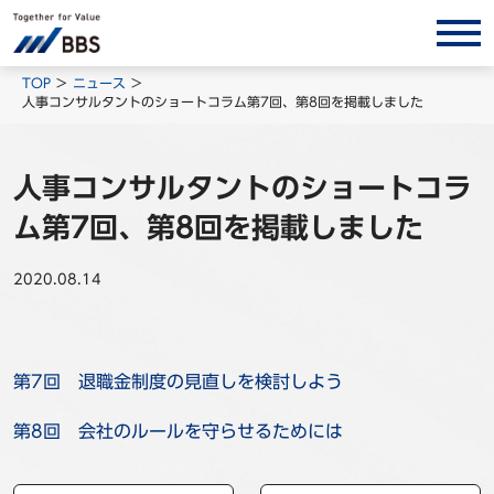
サービス/ソリューション
TOP
ニュース
人事コンサルタントのショートコラム第7回、第8回を掲載しました
経営会計コンサルティング
製品・ソリューション
人事コンサルタントのショートコラ
BPO
ム第7回、第8回を掲載しました
インサイト
2020.08.14
コラム
ホワイトペーパー
調査レポート
第7回 退職金制度の見直しを検討しよう
対談/鼎談
第8回 会社のルールを守らせるためには
BBS Group News
出版書籍