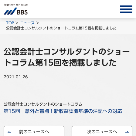
サービス/ソリューション
TOP
ニュース
公認会計士コンサルタントのショートコラム第15回を掲載しました
経営会計コンサルティング
製品・ソリューション
公認会計士コンサルタントのショー
BPO
トコラム第15回を掲載しました
インサイト
2021.01.26
コラム
ホワイトペーパー
調査レポート
公認会計士コンサルタントのショートコラム
対談/鼎談
第15回 意外と盲点！新収益認識基準の注記への対応
BBS Group News
出版書籍
前のニュースへ
次のニュースへ