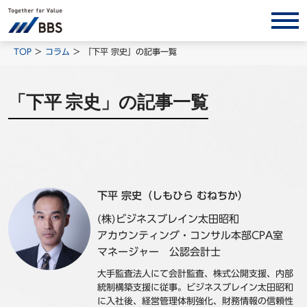
サービス/ソリューション
TOP
コラム
「下平 宗史」の記事一覧
経営会計コンサルティング
「下平 宗史」の記事一覧
製品・ソリューション
BPO
インサイト
コラム
下平 宗史（しもひら むねちか）
ホワイトペーパー
(株)ビジネスブレイン太田昭和
調査レポート
アカウンティング・コンサル本部CPA室
対談/鼎談
マネージャー 公認会計士
BBS Group News
大手監査法人にて会計監査、株式公開支援、内部
統制構築支援に従事。ビジネスブレイン太田昭和
出版書籍
に入社後、経営管理体制強化、財務情報の信頼性