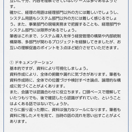
互いに十分、内容を理解できていないケースは多々あるようで
す。
事例
確かに、経理の用語は経理部門以外の方には難しいでしょうし、
システム用語もシステム部門以外の方には難しく感じるでしょ
セミナ−
う。また、事業部門の現場実務まで把握することも、経理部門や
システム部門には限界があるでしょう。
ニュース
筆者はこれまで、システム導入を伴う経営管理の構築や内部統制
構築等、多部門が関わるプロジェクトを経験してきましたが、お
互いの理解促進のポイントを３点ほど紹介させていただきます。
お問い合わせ
① ドキュメンテーション
基本的ですが、資料により可視化しましょう。
BBSグループネットワーク
サステナビリティ
企業情報
資料作成により、全体の俯瞰や漏れに気づきがあります。筆者も
株主・投資家情報
採用情報
資料作成時に、全体での位置づけや検討すべき論点、論理的な構
成に気づくことがよくあります。
また、会議では認識合わせに役立ちます。口頭ベースで理解して
いたつもりでも、後で確認したら認識がずれていた、ということ
はよくある話ではないでしょうか。
さらに振り返った際に、資料は強力なツールになります。筆者も
資料に残したメモを見て、当時の話の流れを思い出すことがよく
あります。