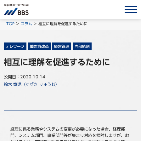
サービス/ソリューション
TOP
コラム
相互に理解を促進するために
経営会計コンサルティング
製品・ソリューション
テレワーク
働き方改革
経営管理
内部統制
BPO
相互に理解を促進するために
インサイト
公開日：2020.10.14
コラム
鈴木 竜児（すずき りゅうじ）
ホワイトペーパー
調査レポート
対談/鼎談
BBS Group News
経理に係る業務やシステムの変更が必要になった場合、経理部
出版書籍
門、システム部門、事業部門等が集まり対応を検討しますが、お