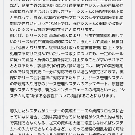
など、企業内外の環境変化により通常業務やシステムの再構築が
事例
必要になる場面は珍しくありません。システムの保守性の低下に
ともなって、あるいは既存の業務プロセスの延長では環境変化に
セミナ−
対応できないといった状況下では、既存システムの刷新や改修と
いったシステム対応を検討することになります。
例えば、新リース会計基準の導入により、今まで賃貸借処理して
ニュース
いたリース契約や賃貸借契約について、原則として資産・負債計
上が必要となります。従来は受け取った請求書を費用計上・支払
お問い合わせ
処理するだけで済んでいたリース取引についても、一定のルール
に従って資産・負債の金額を算定し計上することが求められるこ
ととなるため、該当取引の件数が多い場合には、既存の業務運用
BBSグループネットワーク
サステナビリティ
企業情報
のみでは制度変更に十分に対応できない場合が想定されます。実
際に新リース会計基準に対応するためには、リース管理システム
株主・投資家情報
採用情報
の新規導入や既存のリース管理システムのアップデート、原価管
理システムの改修、新たなインターフェースの構築といった、“シ
ステム対応”をする必要性について検討することになります。
導入したシステムがユーザーの実際のニーズや業務プロセスに合
っていない場合、従前は実施できていた業務がシステム的な制約
で実施できなくなる、従来の資料を大幅に修正しなければシステ
ムへの入力ができなくなるなど、かえって業務の混乱を招く可能