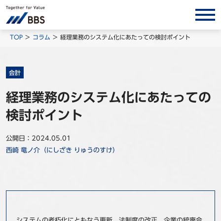
サービス/ソリューション
TOP
コラム
経理業務のシステム化にあたっての検討ポイント
経営会計コンサルティング
製品・ソリューション
会計
BPO
経理業務のシステム化にあたっての
インサイト
検討ポイント
コラム
公開日：2024.05.01
ホワイトペーパー
西崎 竜ノ介（にしざき りゅうのすけ）
調査レポート
対談/鼎談
BBS Group News
出版書籍
システムの老朽化にともなう更新、法制度の改正、企業の統廃合