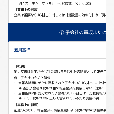
例：カーボン・オフセットの永続性に関する仮定
［実務上の影響］
企業は重要なGHG排出に対しては「活動量の効率化」や「調達先
③ 子会社の買収または処
適用基準
［概要］
補足文書は企業が子会社の買収または処分の結果として報告企業の
例：子会社の売却と処分
当報告期間に新たに買収された子会社のGHG排出は、比較情報
➡ 当該子会社は比較情報の報告企業を構成しない（比較年度時
当報告期間に処分された子会社のGHG排出は、比較情報のGH
➡ すでに比較情報に正しく含まれているため調整不要
［実務上の影響］
前述のとおり、報告企業の構成変更による比較情報の調整は要求さ