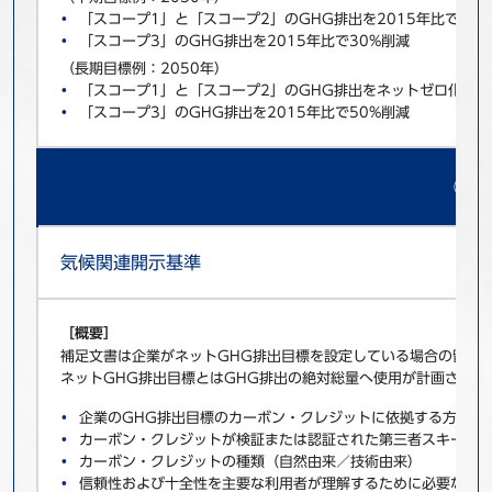
「スコープ1」と「スコープ2」のGHG排出を2015年比で50
「スコープ3」のGHG排出を2015年比で30%削減
（長期目標例：2050年）
「スコープ1」と「スコープ2」のGHG排出をネットゼロ化
「スコープ3」のGHG排出を2015年比で50%削減
② 
気候関連開示基準
［概要］
補足文書は企業がネットGHG排出目標を設定している場合の留意
ネットGHG排出目標とはGHG排出の絶対総量へ使用が計画され
企業のGHG排出目標のカーボン・クレジットに依拠する方法お
カーボン・クレジットが検証または認証された第三者スキーム
カーボン・クレジットの種類（自然由来／技術由来）
信頼性および十全性を主要な利用者が理解するために必要なそ