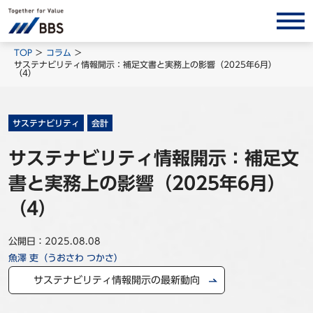
サービス/ソリューション
TOP
コラム
サステナビリティ情報開示：補足文書と実務上の影響（2025年6月）
（4）
経営会計コンサルティング
製品・ソリューション
BPO
サステナビリティ
会計
インサイト
サステナビリティ情報開示：補足文
書と実務上の影響（2025年6月）
コラム
ホワイトペーパー
（4）
調査レポート
公開日：2025.08.08
対談/鼎談
魚澤 吏（うおさわ つかさ）
BBS Group News
サステナビリティ情報開示の最新動向
出版書籍