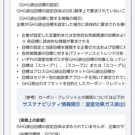
（GHG排出目標の設定）
GHG排出目標の設定自体はSSBJ基準上で要求されていないこと
（GHG排出目標に関する情報の開示）
企業がGHG排出目標を設定した場合に具体的に要求される事項を
企業が設定した定量的または定性的な気候関連の目標および法
※ 各目標に具体的な情報が要求される
目標の設定と当該目標を査閲する企業の方法および目標に対す
各気候関連の目標に対するパフォーマンスとトレンド分析
いずれの温室効果ガスが各GHG排出目標の対象となっているか
目標は「スコープ1」、「スコープ2」または「スコープ3」を
目標はグロスGHG排出目標かネットGHG排出目標か
目標はセクター別の脱炭素アプローチを用いて算定されている
GHG排出のオフセットを目的としたカーボン・クレジットの計
（参考）カーボン・クレジットとの関係については以下のコラ
サステナビリティ情報開示：温室効果ガス排出量に
［実務上の影響］
GHG排出目標の設定自体は求められていませんが、企業のサステ
（中期目標例：2030年）