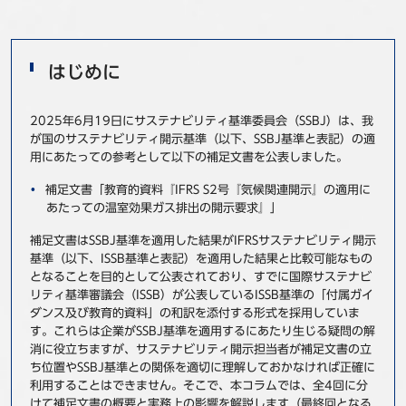
事例
セミナ−
はじめに
ニュース
2025年6月19日にサステナビリティ基準委員会（SSBJ）は、我
が国のサステナビリティ開示基準（以下、SSBJ基準と表記）の適
用にあたっての参考として以下の補足文書を公表しました。
お問い合わせ
補足文書「教育的資料『IFRS S2号『気候関連開示』の適用に
あたっての温室効果ガス排出の開示要求』」
BBSグループネットワーク
サステナビリティ
企業情報
補足文書はSSBJ基準を適用した結果がIFRSサステナビリティ開示
株主・投資家情報
採用情報
基準（以下、ISSB基準と表記）を適用した結果と比較可能なもの
となることを目的として公表されており、すでに国際サステナビ
リティ基準審議会（ISSB）が公表しているISSB基準の「付属ガイ
ダンス及び教育的資料」の和訳を添付する形式を採用していま
す。これらは企業がSSBJ基準を適用するにあたり生じる疑問の解
消に役立ちますが、サステナビリティ開示担当者が補足文書の立
ち位置やSSBJ基準との関係を適切に理解しておかなければ正確に
利用することはできません。そこで、本コラムでは、全4回に分
けて補足文書の概要と実務上の影響を解説します（最終回となる