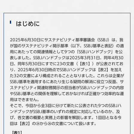
事例
セミナ−
はじめに
ニュース
2025年6月30日にサステナビリティ基準審議会（SSBJ）は、我
が国のサステナビリティ開示基準（以下、SSBJ基準と表記）の適
用にあたっての関連情報として9つの「SSBJハンドブック」を公
お問い合わせ
表しました。SSBJハンドブックは2025年3月31日、同年4月30
日、同年5月30日にすでに23の文書（【表1】）が公表されてお
り、2025年6月30日時点でSSBJハンドブックは【表2】を加え
BBSグループネットワーク
サステナビリティ
企業情報
た32の文書により構成されることとなりました。これらは企業が
株主・投資家情報
採用情報
SSBJ基準を適用するにあたり生じる疑問の解消に役立つ反面、サ
ステナビリティ関連財務開示の担当者がSSBJハンドブックの内容
やSSBJ基準との関係を理解しておかなければ正確かつ効率的な運
用はできません。
そこで、今回から全3回に分けて新たに公表された9つのSSBJハ
ンドブックがSSBJ基準のいずれの規定に対応しているのか、及
び、各文書の概要と実務上の影響を解説します。1回目となる今
回は【表2】の㉔から㉖の文書について扱います。
【表1】