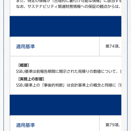
また、特定の情報が「合理的に裏付け可能な情報」に該当するか否
なお、サステナビリティ関連財務情報への保証の観点からは、企業
適用基準
第74項、第7
［概要］
SSBJ基準は前報告期間に開示された見積りの数値について、当
［実務上の影響］
SSBJ基準上の「事後的判断」は会計基準上の概念と同様に「見
適用基準
第79項、BC1