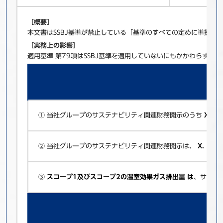
［概要］
本文書はSSBJ基準が禁止している「基準のすべての定めに準拠し
［実務上の影響］
適用基準 第79項はSSBJ基準を適用していないにもかかわらず
① 当社グループのサステナビリティ関連財務開示のうち
X．ガ
② 当社グループのサステナビリティ関連財務開示は、
X．指標
③
スコープ1及びスコープ2の温室効果ガス排出量 は
、サステ