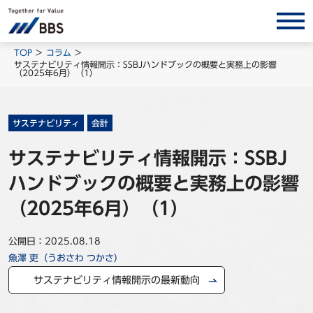
サービス/ソリューション
TOP
コラム
サステナビリティ情報開示：SSBJハンドブックの概要と実務上の影響
（2025年6月）（1）
経営会計コンサルティング
製品・ソリューション
BPO
サステナビリティ
会計
インサイト
サステナビリティ情報開示：SSBJ
ハンドブックの概要と実務上の影響
コラム
ホワイトペーパー
（2025年6月）（1）
調査レポート
公開日：2025.08.18
対談/鼎談
魚澤 吏（うおさわ つかさ）
BBS Group News
サステナビリティ情報開示の最新動向
出版書籍