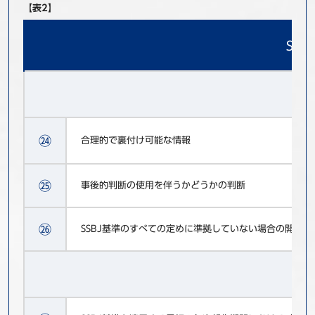
【表2】
SS
㉔
合理的で裏付け可能な情報
㉕
事後的判断の使用を伴うかどうかの判断
㉖
SSBJ基準のすべての定めに準拠していない場合の開示