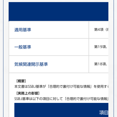
適用基準
第4項（8）、
一般基準
第19項、BC4
気候関連開示基準
第18項、第2
［概要］
本文書はSSBJ基準が「合理的で裏付け可能な情報」を使用する
［実務上の影響］
SSBJ基準は以下の項目に対して「合理的で裏付け可能な情報」
項目