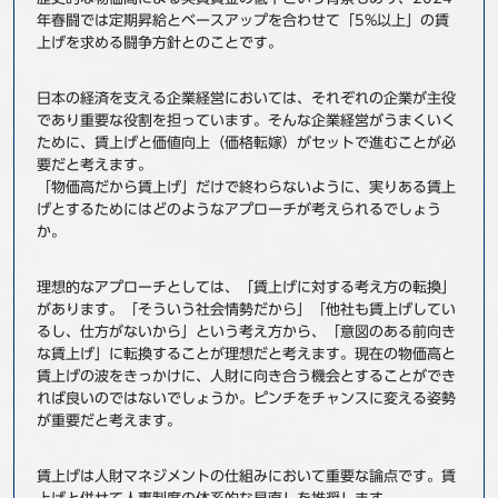
年春闘では定期昇給とベースアップを合わせて「5%以上」の賃
事例
上げを求める闘争方針とのことです。
セミナ−
日本の経済を支える企業経営においては、それぞれの企業が主役
であり重要な役割を担っています。そんな企業経営がうまくいく
ニュース
ために、賃上げと価値向上（価格転嫁）がセットで進むことが必
要だと考えます。
「物価高だから賃上げ」だけで終わらないように、実りある賃上
お問い合わせ
げとするためにはどのようなアプローチが考えられるでしょう
か。
BBSグループネットワーク
サステナビリティ
企業情報
理想的なアプローチとしては、「賃上げに対する考え方の転換」
株主・投資家情報
採用情報
があります。「そういう社会情勢だから」「他社も賃上げしてい
るし、仕方がないから」という考え方から、「意図のある前向き
な賃上げ」に転換することが理想だと考えます。現在の物価高と
賃上げの波をきっかけに、人財に向き合う機会とすることができ
れば良いのではないでしょうか。ピンチをチャンスに変える姿勢
が重要だと考えます。
賃上げは人財マネジメントの仕組みにおいて重要な論点です。賃