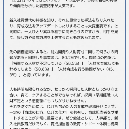
「Z世代」の育て方といったテーマの記事や、今時の若者の特徴
や傾向を分析した調査結果が人気です。
新入社員世代の特徴を知り、それに見合った手法を取り入れた
り、育成方法をアップデートしたりすることは大変重要です。と
同時に、一人ひとり異なる相手に向き合うのですから、相手を見
て、接し方や育成方法を工夫することも求められます。
先の調査結果によると、能力開発や人財育成に関して何らかの問
題があると回答した事業者は、80.2%でした。問題点の内訳は、
「指導する人材が不足している（58.5%）」「人材を育成しても
辞めてしまう（50.8%）」「人材育成を行う時間がない（45.
3%）」と続いています。
人も時間も限られるなか、せっかく採用した人財としっかり向き
合い、育て、ケアすることができなければ、採用→早期離職→人
財不足という悪循環にもつながりかねません。
それを防ぐためには、OJTも含めた人の育成を現場任せにせず、
一定の「育成の仕方、OJTの仕方」を共有し、育成担当者をサポ
ートすることが非常に重要です。ぜひ会社として、人事部で、新
入社員教育だけでなく、育成担当者の教育・サポート体制も構築