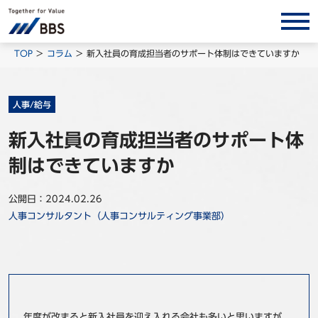
サービス/ソリューション
TOP
コラム
新入社員の育成担当者のサポート体制はできていますか
経営会計コンサルティング
製品・ソリューション
人事/給与
BPO
新入社員の育成担当者のサポート体
インサイト
制はできていますか
コラム
公開日：2024.02.26
ホワイトペーパー
人事コンサルタント（人事コンサルティング事業部）
調査レポート
対談/鼎談
BBS Group News
出版書籍
年度が改まると新入社員を迎え入れる会社も多いと思いますが、