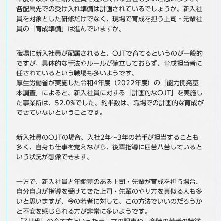
各配属先での受け入れ準備は計画されているでしょうか。新入社
事例
員を対象とした研修だけでなく、現場で育成を担う上司・先輩社
員の「育成準備」は進んでいますか。
セミナ−
職場に新入社員が配属されると、OJTで育てるというのが一般的
ニュース
ですが、具体的な手法やルールが確立しておらず、育成担当者に
任されているという職場も多いようです。
厚生労働省が実施した令和4年度（2022年度）の「能力開発基
お問い合わせ
本調査」によると、新入社員に対する「計画的なOJT」を実施し
た事業所は、52.0%でした。約半数は、職場での計画的な育成が
できていないということです。
BBSグループネットワーク
サステナビリティ
企業情報
株主・投資家情報
採用情報
新入社員のOJTの場合、入社2年～3年の若手が担当することも
多く、自身も仕事を覚えながら、後輩指導に四苦八苦していると
いう状況が想像できます。
一方で、新入社員と年齢差のある上司・先輩が育成を担う場合、
自分自身が指導を受けてきた上司・先輩のやり方を真似る人も多
いと思いますが、今の若者に対して、この方法でいいのだろうか
と不安を感じられる方が非常に多いようです。