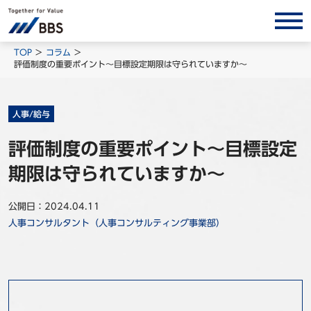
サービス/ソリューション
TOP
コラム
評価制度の重要ポイント～目標設定期限は守られていますか～
経営会計コンサルティング
製品・ソリューション
人事/給与
BPO
評価制度の重要ポイント～目標設定
インサイト
期限は守られていますか～
コラム
ホワイトペーパー
公開日：2024.04.11
人事コンサルタント（人事コンサルティング事業部）
調査レポート
対談/鼎談
BBS Group News
出版書籍