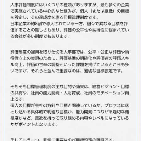
人事評価制度にはいくつかの種類がありますが、最も多くの企業
事例
で実施されている中心的な仕組みが、個人（または組織）の目標
を設定し、その達成度を測る目標管理制度です。
セミナ−
日本企業の約8割で導入されている一方、個々で異なる目標を評
価することの難しさもあり、評価の公平性や納得性に悩まれてい
る会社が多い制度でもあります。
ニュース
評価制度の運用を取り仕切る人事部では、公平・公正な評価や納
お問い合わせ
得性向上の実現のために、評価基準の明確化や評価者の評価スキ
ル向上、評価の甘辛の調整といった課題を掲げているところも多
いですが、それらと並んで重要なのは、適切な目標設定です。
BBSグループネットワーク
サステナビリティ
企業情報
株主・投資家情報
採用情報
そもそも目標管理制度の主な目的や効果は、経営ビジョン・目標
の共有や、社員の能力開発・人財育成、社員のモチベーション向
上です。
個人の目標が会社の方針や目標と関連しているか、プロセスに落
とし込める具体的で明確な目標か、能力開発につながる適切な難
易度かなど、意欲を持って取り組める内容やレベルになっている
かがポイントとなります。
そしてもう一つ、非常に重要なのが目標設定の時期です。