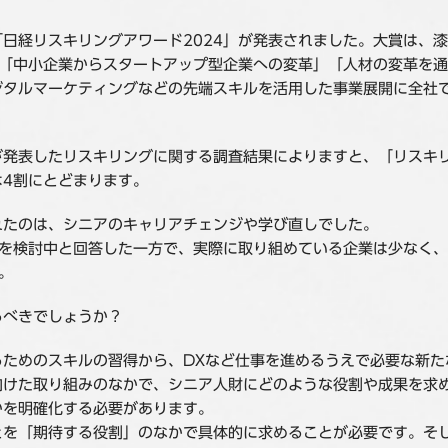
日経リスキリングアワード2024」が発表されました。大賞は、
。「中小企業からスタートアップ型企業への変革」「人材の変革を
ジタルマーケティングなどの先端スキルを活用した事業展開に全社
が発表したリスキリングに関する調査結果によりますと、「リスキ
4割にとどまります。
れたのは、シニアのキャリアチェンジや学び直しでした。
施を検討中と回答した一方で、実際に取り組めている企業は少なく
。
るべきでしょうか？
るためのスキルの習得から、DXなど仕事を進めるうえで必要な新た
向けた取り組みのなかで、シニア人財にどのような役割や成果を求
かを明確化する必要があります。
とを「期待する役割」のなかで具体的に求めることが必要です。そ