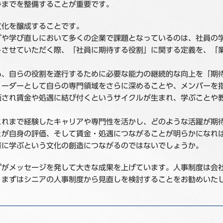
みまでを整備することが重要です。
文化を醸成することです。
グや学び直しにおいて多くの企業で課題となっているのは、社員の
トさせていただく際、「社員に期待する役割」に関する定義を、「
も、自らの役割を遂行するために必要な能力の継続的な向上を「期
リーダーとして自らの専門領域をさらに深めることや、メンバーを
価され賃金や処遇に結び付くというサイクルが生まれ、学ぶことや
これまで経験したキャリアや専門性を活かし、どのような活躍が期
とが自身の評価、そして賃金・処遇につながることが明らかになれ
輩に学ぶという文化の創造につながるのではないでしょうか。
プがメッセージを発して大きな成果を上げています。人事制度は会
、まずはシニアの人事制度から見直しを検討することをお勧めいた