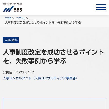
サービス/ソリューション
TOP
コラム
人事制度改定を成功させるポイントを、失敗事例から学ぶ
経営会計コンサルティング
製品・ソリューション
人事/給与
BPO
人事制度改定を成功させるポイント
インサイト
を、失敗事例から学ぶ
コラム
ホワイトペーパー
公開日：2023.04.21
人事コンサルタント（人事コンサルティング事業部）
調査レポート
対談/鼎談
BBS Group News
出版書籍