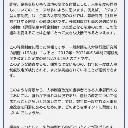
昨今、企業を取り巻く環境の変化を背景とした、人事制度の見直
事例
しについてのニュースが多いように思います。例えば、「ジョブ
型人事制度」は、企業の人事制度のなかでは、等級制度（社員を
セミナ−
格付けする制度）の領域の話です。等級制度は社員の処遇に関わ
る制度（評価制度や賃金制度）の基盤となる制度のため、この仕
組みを変えることは企業にとって大きな決断であるといえます。
ニュース
この等級制度に限った情報ですが、一般財団法人労務行政研究所
お問い合わせ
の調査（196社）によると、2017年～2021年の5年間で等級制
度を改定した企業の割合は34.2%とのことです。
このような調査からも、頻繁ではないものの、数年に一度は人事
BBSグループネットワーク
サステナビリティ
企業情報
制度改定が検討される、または実施されていることが推察できま
す。
株主・投資家情報
採用情報
このような背景から、人事制度改定の当事者である人事部門の方
においては、誰もが不慣れな状況であり、自社の改定について悩
まれることが多いと想像します。では、数年に一度訪れる人事制
度改定を円滑に進めるためには、どのようなポイントに留意すれ
ばいいでしょうか。
視点の一つとして、失敗事例から学ぶということが挙げられま