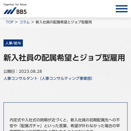
サービス/ソリューション
TOP
コラム
新入社員の配属希望とジョブ型雇用
経営会計コンサルティング
製品・ソリューション
人事/給与
BPO
新入社員の配属希望とジョブ型雇用
インサイト
公開日：2023.08.28
コラム
人事コンサルタント（人事コンサルティング事業部）
ホワイトペーパー
調査レポート
対談/鼎談
BBS Group News
内定式や入社式の時期が近づくと、新入社員の初期配属先への不
出版書籍
安や「配属ガチャ」といった言葉、希望が叶わなかった場合の早