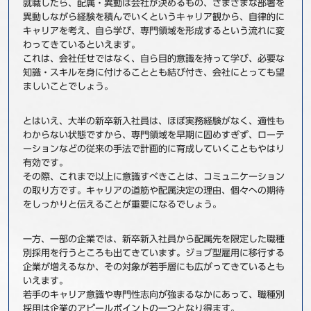
就職したら、配属・異動は会社が決めるもの、さまざまな部署を
異動しながら経験を積んでいくというキャリア観から、自律的に
キャリアを考え、自ら学び、専門領域を形成するという流れに変
わってきているといえます。
これは、会社任せではなく、自ら目的意識を持って学び、必要な
知識・スキルを身に付けることとも結び付き、会社にとっても望
ましいことでしょう。
とはいえ、大半の新卒新入社員は、ほぼ実務経験がなく、適性も
わからない状態ですから、専門領域を早期に固めすぎず、ローテ
ーションなどの従来の手法で計画的に育成していくこともやはり
有効です。
その際、これまで以上に意識すべきことは、コミュニケーション
の取り方です。キャリアの道筋や配属決定の理由、個々への期待
をしっかりと伝えることが重要になるでしょう。
一方、一部の企業では、新卒新入社員から配属先を限定した職種
別採用を行うところも出てきています。ジョブ型雇用に移行する
企業が増えるなか、その対象が若手層にも広がってきているとも
いえます。
若手のキャリア意識や専門性志向が強まるなかにあって、職種別
採用は企業のアピールポイントの一つとなり得ます。