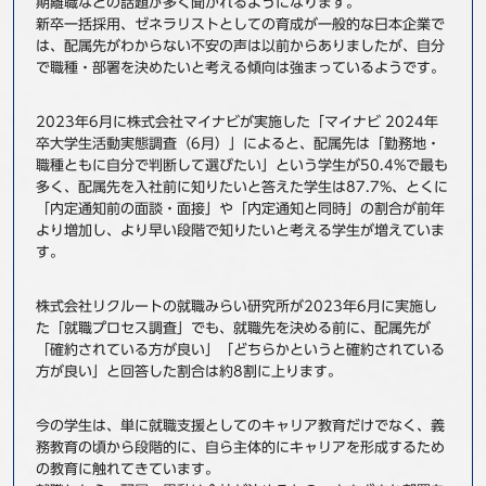
期離職などの話題が多く聞かれるようになります。
新卒一括採用、ゼネラリストとしての育成が一般的な日本企業で
事例
は、配属先がわからない不安の声は以前からありましたが、自分
で職種・部署を決めたいと考える傾向は強まっているようです。
セミナ−
2023年6月に株式会社マイナビが実施した「マイナビ 2024年
ニュース
卒大学生活動実態調査（6月）」によると、配属先は「勤務地・
職種ともに自分で判断して選びたい」という学生が50.4%で最も
多く、配属先を入社前に知りたいと答えた学生は87.7%、とくに
お問い合わせ
「内定通知前の面談・面接」や「内定通知と同時」の割合が前年
より増加し、より早い段階で知りたいと考える学生が増えていま
す。
BBSグループネットワーク
サステナビリティ
企業情報
株主・投資家情報
採用情報
株式会社リクルートの就職みらい研究所が2023年6月に実施し
た「就職プロセス調査」でも、就職先を決める前に、配属先が
「確約されている方が良い」「どちらかというと確約されている
方が良い」と回答した割合は約8割に上ります。
今の学生は、単に就職支援としてのキャリア教育だけでなく、義
務教育の頃から段階的に、自ら主体的にキャリアを形成するため
の教育に触れてきています。