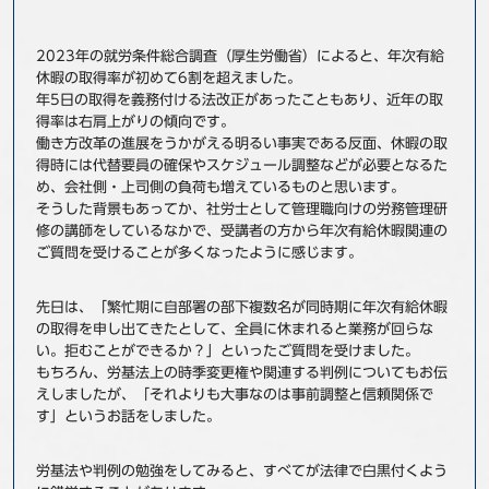
事例
2023年の就労条件総合調査（厚生労働省）によると、年次有給
休暇の取得率が初めて6割を超えました。
セミナ−
年5日の取得を義務付ける法改正があったこともあり、近年の取
得率は右肩上がりの傾向です。
ニュース
働き方改革の進展をうかがえる明るい事実である反面、休暇の取
得時には代替要員の確保やスケジュール調整などが必要となるた
め、会社側・上司側の負荷も増えているものと思います。
お問い合わせ
そうした背景もあってか、社労士として管理職向けの労務管理研
修の講師をしているなかで、受講者の方から年次有給休暇関連の
ご質問を受けることが多くなったように感じます。
BBSグループネットワーク
サステナビリティ
企業情報
株主・投資家情報
採用情報
先日は、「繁忙期に自部署の部下複数名が同時期に年次有給休暇
の取得を申し出てきたとして、全員に休まれると業務が回らな
い。拒むことができるか？」といったご質問を受けました。
もちろん、労基法上の時季変更権や関連する判例についてもお伝
えしましたが、「それよりも大事なのは事前調整と信頼関係で
す」というお話をしました。
労基法や判例の勉強をしてみると、すべてが法律で白黒付くよう