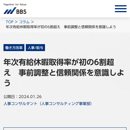
サービス/ソリューション
TOP
コラム
年次有給休暇取得率が初の6割超え 事前調整と信頼関係を意識しよう
経営会計コンサルティング
製品・ソリューション
働き方改革
人事/給与
BPO
年次有給休暇取得率が初の6割超
インサイト
え 事前調整と信頼関係を意識しよ
コラム
う
ホワイトペーパー
調査レポート
公開日：2024.01.26
人事コンサルタント（人事コンサルティング事業部）
対談/鼎談
BBS Group News
出版書籍