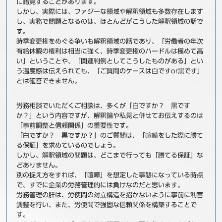
に錯覚することがあります。
しかし、実際には、ファジーな領域や解釈領域も多数存在します
し、実務で問題となるのは、ほとんどがこうした解釈領域の話で
す。
時季変更権をめぐる争いも解釈領域の話であり、「労働者の年次
有給休暇の権利は相当に強く、時季変更権のハードルは極めて高
い」ということや、「関連判例としてこうしたものがある」とい
う温度感は伝えられても、「ご質問のケースは白ですor黒です」
とは確答できません。
労務相談でいただくご相談は、多くが「白ですか？ 黒です
か？」という内容ですが、解釈論や私見と併せてお伝えするのは
「事前調整と信頼関係」の重要性です。
「白ですか？ 黒ですか？」のご質問は、「喧嘩をした際に勝て
る保証」を求めているのでしょう。
しかし、解釈領域の問題は、どこまで行っても「勝てる保証」な
どありません。
別の捉え方をすれば、「喧嘩」を想定した事態になっている時点
で、すでに企業の労務管理的には負けなのだと思います。
労務管理の肝は、労使間の対立構造を招かないように事前に利害
調整を行い、また、労使間で強固な信頼関係を構築することで
す。