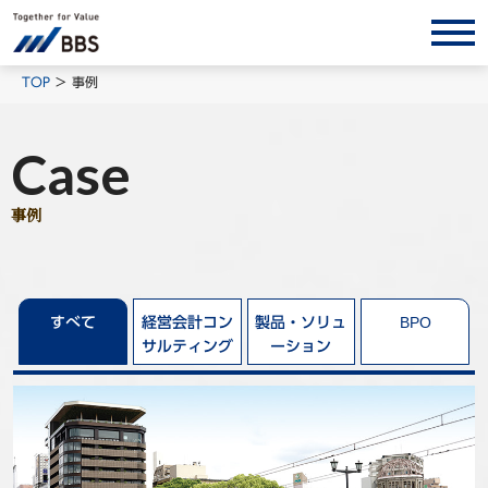
サービス/ソリューション
TOP
事例
経営会計コンサルティング
Case
製品・ソリューション
BPO
事例
インサイト
コラム
ホワイトペーパー
すべて
経営会計コン
製品・ソリュ
BPO
サルティング
ーション
調査レポート
対談/鼎談
BBS Group News
出版書籍