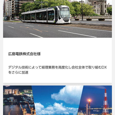
事例
セミナ−
ニュース
お問い合わせ
広島電鉄株式会社様
BBSグループネットワーク
サステナビリティ
企業情報
デジタル技術によって経理業務を高度化し会社全体で取り組むDX
株主・投資家情報
採用情報
をさらに加速