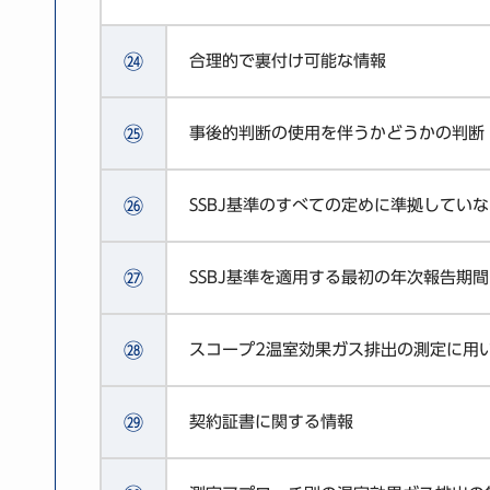
㉔
合理的で裏付け可能な情報
㉕
事後的判断の使用を伴うかどうかの判断
㉖
SSBJ基準のすべての定めに準拠してい
㉗
SSBJ基準を適用する最初の年次報告
㉘
スコープ2温室効果ガス排出の測定に用
㉙
契約証書に関する情報