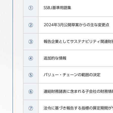
①
SSBJ基準用語集
②
2024年3月公開草案からの主な変更点
③
報告企業としてサステナビリティ関連財
④
追加的な情報
⑤
バリュー・チェーンの範囲の決定
⑥
連結財務諸表に含まれる子会社の財務情
⑦
法令に基づき報告する指標の算定期間が