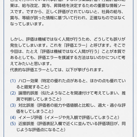
果は、給与改定、賞与、昇降格を決定するための重要な情報ソー
事例
スです。ですから、正しく評価がされていないと、社員の給与、
賞与、等級が誤った情報に基づいて行われ、正確なものではなく
セミナ−
なってしまいます。
ニュース
しかし、評価は機械ではなく人間が行うため、どうしても誤りが
発生してしまいます。これを「評価エラー」と呼びます。そこで
今回は、たとえ「評価は機械ではなく人間が行う」ことが本質で
お問い合わせ
あるとしても、評価エラーを撲滅する方法はないのかについて考
えてみたいと思います。
代表的な評価エラーとしては、以下が挙げられます。
BBSグループネットワーク
サステナビリティ
企業情報
ハロー効果（特定の優れた点があると、ほかの点も優れてい
株主・投資家情報
採用情報
ると錯覚すること）
論理的誤差（似たようなことを関連付けて考えてしまい、推
測で判断してしまうこと）
対比誤差（評価者の能力や価値観と比較し、過大・過小な評
価をしてしまうこと）
イメージ評価（イメージや先入観で評価してしまうこと）
近接誤差（評価表記入欄で近くに並んでいる評価項目が、同
じような評価点になること）