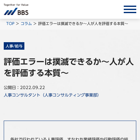
サービス/ソリューション
TOP
コラム
評価エラーは撲滅できるか～人が人を評価する本質～
経営会計コンサルティング
製品・ソリューション
人事/給与
BPO
評価エラーは撲滅できるか～人が人
インサイト
を評価する本質～
コラム
公開日：2022.09.22
ホワイトペーパー
人事コンサルタント（人事コンサルティング事業部）
調査レポート
対談/鼎談
BBS Group News
出版書籍
各社で行われている人事評価、すなわち業績評価や行動評価の結