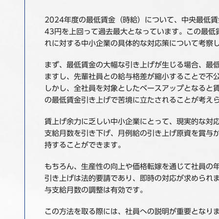
2024年度の最低賃金（時給）について、中央最低
43円を上回って過去最大となっています。この最低
れに対する中小企業の具体的な対応策について考察
まず、最低賃金の大幅な引き上げが生じる場合、最
ますし、先輩社員との給与格差が縮小することで不
しかし、全社員を対象としたベースアップとなると
の最低賃金引き上げで苦境に立たされることが考え
賃上げ余力に乏しい中小企業にとって、現実的な対
支給月数を引き下げ、月例給の引き上げ原資を賞与
持することができます。
もちろん、生産性の向上や価格転嫁を通じて社員の
引き上げは法的要請であり、即時の対応が求められ
与支給月数の調整は有効です。
この方法を取る際には、社員への説明が重要となり