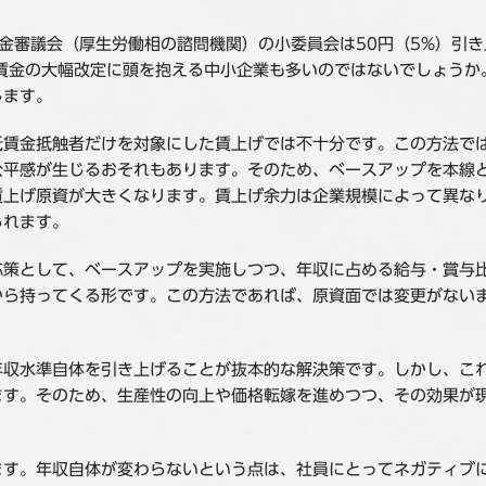
賃金審議会（厚生労働相の諮問機関）の小委員会は50円（5%）引き
賃金の大幅改定に頭を抱える中小企業も多いのではないでしょうか
します。
低賃金抵触者だけを対象にした賃上げでは不十分です。この方法で
公平感が生じるおそれもあります。そのため、ベースアップを本線
賃上げ原資が大きくなります。賃上げ余力は企業規模によって異な
られます。
応策として、ベースアップを実施しつつ、年収に占める給与・賞与
から持ってくる形です。この方法であれば、原資面では変更がない
年収水準自体を引き上げることが抜本的な解決策です。しかし、こ
ます。そのため、生産性の向上や価格転嫁を進めつつ、その効果が
ます。年収自体が変わらないという点は、社員にとってネガティブ