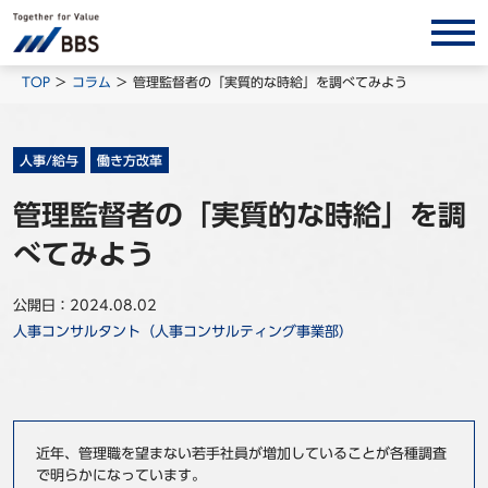
サービス/ソリューション
TOP
コラム
管理監督者の「実質的な時給」を調べてみよう
経営会計コンサルティング
製品・ソリューション
人事/給与
働き方改革
BPO
管理監督者の「実質的な時給」を調
インサイト
べてみよう
コラム
公開日：2024.08.02
ホワイトペーパー
人事コンサルタント（人事コンサルティング事業部）
調査レポート
対談/鼎談
BBS Group News
近年、管理職を望まない若手社員が増加していることが各種調査
出版書籍
で明らかになっています。