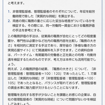
と考えます。
非管理監督者、管理監督者のそれぞれについて、年収を総労
働時間で除した「実質的な時給」を算出する。
両者の間に職務の重さに応じた妥当な格差がついているかを
検証する。その際には、同一労働同一賃金における職務評価
の手法を参考にする。
2.の職務評価の手法は、従業員の職務が会社にとってどの程度重
要か、専門性は必要かなど社内の職務内容を比較し「職務の大き
さ」を相対的に測定する手法であり、厚労省の「多様な働き方の
実現応援サイト」にて関連資料を入手できます。この資料自体
は、パートタイム・有期雇用の労働者と正社員との均等・均衡待
遇を検証するためのものですが、考え方は本件にも流用可能でし
ょう。
例えば、2.の職務評価の結果、「職務の大きさ」について、「非
管理監督者：管理監督者＝100：120」であったとして、1.で算
出した「実質的な時給」が「非管理監督者：管理監督者＝100：
105」であったとなると、バランスが取れておらず、管理監督者
の賃金水準に魅力度が欠けるということになります。
管理職を志向する若手が少ないことを課題とお感じの企業は、自
社の管理監督者の「実質的な時給」について問題がないかを検証
してみましょう。