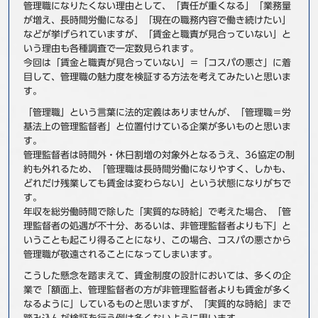
管理職になりたくない理由として、「責任が重くなる」「業務量
事例
が増え、長時間労働になる」「現在の職務内容で働き続けたい」
などが挙げられていますが、「賃金と職責が見合っていない」と
いう理由も各種調査で一定数見られます。
セミナ−
今回は「賃金と職責が見合っていない」＝「コスパの悪さ」に着
目して、管理職の魅力度を検証する方法を考えてみたいと思いま
ニュース
す。
「管理職」という言葉に法的定義はありませんが、「管理職＝労
お問い合わせ
基法上の管理監督者」と位置付けている企業が多いものと思いま
す。
管理監督者は時間外・休日割増の対象外となるうえ、36協定の制
BBSグループネットワーク
サステナビリティ
企業情報
約も外れるため、「管理職は長時間労働になりやすく、しかも、
どれだけ残業しても賃金は変わらない」という状態になりがちで
株主・投資家情報
採用情報
す。
年収を総労働時間で除した「実質的な時給」で考えた場合、「管
理監督者の処遇が不十分、あるいは、非管理監督者よりも下」と
いうことも起こり得ることになり、この場合、コスパの悪さから
管理職が敬遠されることになってしまいます。
こうした懸念を踏まえて、賃金制度の設計においては、多くの企
業で「額面上、管理監督者の方が非管理監督者よりも賃金が多く
なるように」しているものと思いますが、「実質的な時給」まで