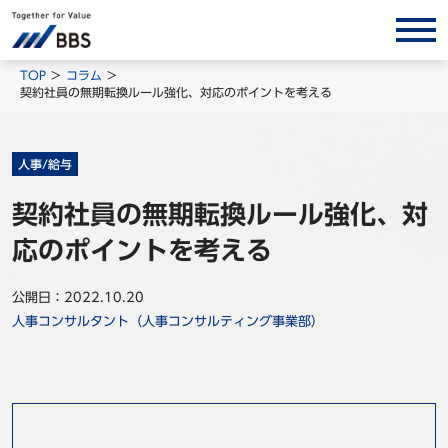
サービス/ソリューション
TOP
コラム
契約社員の無期転換ルール強化、対応のポイントを考える
経営会計コンサルティング
製品・ソリューション
人事/給与
BPO
契約社員の無期転換ルール強化、対
インサイト
応のポイントを考える
コラム
ホワイトペーパー
公開日：2022.10.20
人事コンサルタント（人事コンサルティング事業部）
調査レポート
対談/鼎談
BBS Group News
出版書籍