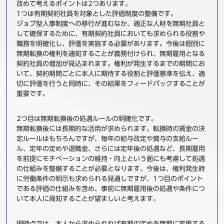
改めて考えるポイントは2つあります。
1つは有期契約社員を対象とした評価制度の整備です。
ジョブ型人事制度への移行が進むなか、適正な人財を無期社員と
して確保するために、有期契約社員においても求められる役割や
職務を明確化し、評価を実施する必要があります。今後は個別に
無期転換の権利を通知することが義務付けられ、無期雇用となる
契約社員の増加が見込まれます。権利が発生するまでの期間にお
いて、契約期間ごとに本人に期待する役割と評価基準を伝え、適
切に評価を行うと同時に、その結果をフィードバックすることが
重要です。
2つ目は無期転換後の処遇ルールの明確化です。
無期転換後には長期的な活用が求められます。転換時の賃金の決
定ルールはもちろんですが、毎年の給与改定や賞与の支給ルー
ル、定年の定めや退職金、さらには定年後の処遇など、長期雇用
を前提にモチベーションの維持・向上という面にも考慮して処遇
の仕組みを整備することが必要となります。今後は、権利発生時
に労働条件の明示も求められる見通しですが、1つ目のポイント
である評価の仕組みを含め、事前に無期雇用後の処遇や条件につ
いて本人に周知することが望ましいと考えます。
現時点では、本人から求められれば有期の定めを無期に変更する