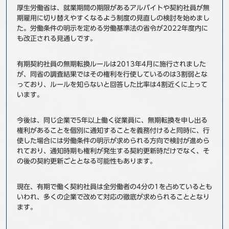
厚生労働省は、就業期間の期限があるアルバイトや契約社員が無
事例
期雇用に切り替えやすくなるよう制度の見直しの検討を始めまし
た。労働条件の明示を定める労働基準法の省令が2022年度内に
セミナ−
も改正される見通しです。
ニュース
有期契約社員の無期転換ルールは2013年4月に施行されました
が、同省の調査結果ではその権利を行使しているのは3割弱とな
っており、ルールを知らないと回答した比率は4割近くに上って
お問い合わせ
います。
今後は、同じ企業で5年以上働く従業員に、無期転換を申し出る
BBSグループネットワーク
サステナビリティ
企業情報
権利があることを個別に通知することを義務付けると同時に、行
株主・投資家情報
採用情報
使した場合には労働条件の明示が求められる方向で検討が進めら
れており、通知時期も権利が発生する契約更新時だけでなく、そ
の後の契約更新ごととなる可能性もあります。
現在、有期で働く契約社員は全労働者の4分の1を占めているとも
いわれ、多くの企業で改めて対応の徹底が求められることとなり
ます。