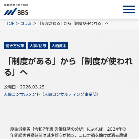
サービス/ソリューション
TOP
コラム
「制度がある」から「制度が使われる」へ
経営会計コンサルティング
製品・ソリューション
働き方改革
人事/給与
人的資本
BPO
「制度がある」から「制度が使われ
インサイト
る」へ
コラム
公開日：2026.03.25
ホワイトペーパー
人事コンサルタント（人事コンサルティング事業部）
調査レポート
対談/鼎談
BBS Group News
厚生労働省「令和7年版 労働経済の分析」によれば、2024年の
出版書籍
年間総実労働時間は減少傾向が続き、コロナ禍を除けば過去最短