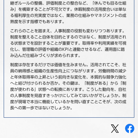
継ぎルールの整備、評価制度との整合など、「休んでも回る仕組
み」を構築することが不可欠です。休暇制度の活用度合いは単な
る福利厚生の充実度ではなく、業務の仕組みやマネジメントの成
熟度を示す指標でもあります。
これらのことを踏まえ、人事制度の役割も変わりつつあります。
制度を整えること自体を目的とするのではなく、制度が活用され
る状態までを設計することが重要です。取得率や利用実績を可視
化し、管理職の評価や組織のKPIと連動させるなど、運用面に踏
み込んだ仕組みづくりが求められます。
制度は存在するだけでは価値を生みません。活用されてこそ、社
員の納得感と組織の生産性向上につながります。労働時間の減少
と年休取得率の上昇という前向きな変化を、本質的な競争力強化
へと結び付けられるか否か。その鍵は、「制度がある」から「制
度が使われる」状態への転換にあります。こうした動向を、自社
の人事制度を見直すきっかけにしてみてはいかがでしょうか。制
度が現場で本当に機能しているかを問い直すことこそが、次の成
長への第一歩ではないでしょうか。