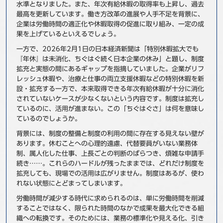
水準となりました。また、年次有給休暇の取得率も上昇し、過去
事例
最高を更新しています。働き方改革の進展や人手不足を背景に、
企業は労働時間の適正化や休暇取得の促進に取り組み、一定の成
果を上げているといえるでしょう。
セミナ−
一方で、2026年2月1日の日本経済新聞は「特別休暇拡大でも
『年休』は未消化、ちぐはぐ続く日本企業の休み」と題し、制度
ニュース
拡充と実態の間にあるギャップを指摘していました。企業がリフ
レッシュ休暇や、治療と仕事の両立支援休暇などの特別休暇を新
お問い合わせ
設・拡充する一方で、本来取得できる年次有給休暇が十分に消化
されていないケースが少なくないという内容です。制度は拡充し
ているのに、活用が進まない。この「ちぐはぐさ」は何を意味し
BBSグループネットワーク
サステナビリティ
企業情報
ているのでしょうか。
背景には、制度の整備と制度の利用の間に存在する見えない壁が
株主・投資家情報
採用情報
あります。休むことへの心理的遠慮、代替要員がいない業務体
制、属人化した仕事、上長ごとの判断のばらつき、煩雑な申請手
続き……。これらのハードルが残ったままでは、どれだけ制度を
拡充しても、現場での活用は広がりません。制度はあるが、使わ
れない状態にとどまってしまいます。
労働時間が減少する時代に求められるのは、単に労働時間を削減
することではなく、限られた時間のなかで成果を最大化できる組
織への転換です。そのためには、業務の標準化や見える化、引き