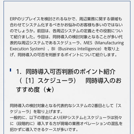
事例
ERPのリプレイスを検討されるなかで、周辺業務に関する領域も
セミナ−
合わせてシステム化するべきかお悩みのお客様も多いのではない
のでしょうか。前回は、各周辺システムの定義とその役割につい
ニュース
て紹介ました。今回は、同時導入の検討対象となることが多い代
表的な周辺システムであるスケジューラ、MES（Manufacturing
Execution System）、BI（Business Intelligence）を取り上
お問い合わせ
げ、同時導入の可否を判断するポイントについて紹介します。
1．同時導入可否判断のポイント紹介
BBSグループネットワーク
サステナビリティ
企業情報
（［1］スケジューラ） 同時導入のお
株主・投資家情報
採用情報
すすめ度（★）
同時導入の検討対象となる代表的なシステムの2番目として「ス
ケジューラ」を取り上げます。
一般的に、以下の理由によりERPシステムとスケジューラは別々
に（段階的に）導入する方が現場の業務オペレーションの混乱を
招かずに導入できるケースが多いです。