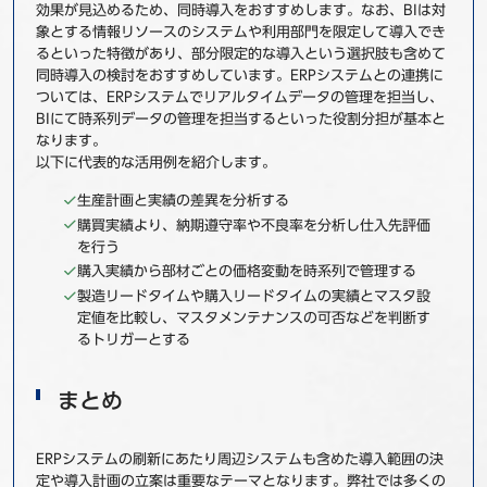
効果が見込めるため、同時導入をおすすめします。なお、BIは対
象とする情報リソースのシステムや利用部門を限定して導入でき
るといった特徴があり、部分限定的な導入という選択肢も含めて
同時導入の検討をおすすめしています。ERPシステムとの連携に
ついては、ERPシステムでリアルタイムデータの管理を担当し、
BIにて時系列データの管理を担当するといった役割分担が基本と
なります。
以下に代表的な活用例を紹介します。
生産計画と実績の差異を分析する
購買実績より、納期遵守率や不良率を分析し仕入先評価
を行う
購入実績から部材ごとの価格変動を時系列で管理する
製造リードタイムや購入リードタイムの実績とマスタ設
定値を比較し、マスタメンテナンスの可否などを判断す
るトリガーとする
まとめ
ERPシステムの刷新にあたり周辺システムも含めた導入範囲の決
定や導入計画の立案は重要なテーマとなります。弊社では多くの