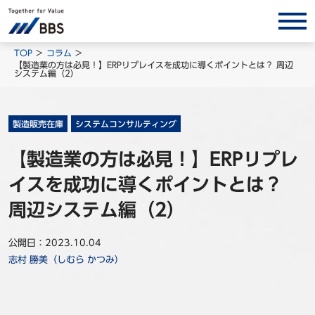
サービス/ソリューション
TOP
コラム
【製造業の方は必見！】ERPリプレイスを成功に導くポイントとは？ 周辺
システム編（2）
経営会計コンサルティング
製品・ソリューション
BPO
製造販売在庫
システムコンサルティング
インサイト
【製造業の方は必見！】ERPリプレ
イスを成功に導くポイントとは？
コラム
ホワイトペーパー
周辺システム編（2）
調査レポート
公開日：2023.10.04
対談/鼎談
志村 勝美（しむら かつみ）
BBS Group News
出版書籍