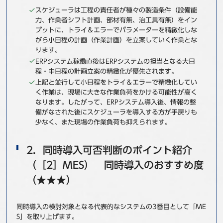
スケジューラは工程の責任者が種々の製造条件（設備能
力、作業者シフト計画、部材有無、治工具有無）をイン
プットに、トライ＆エラーでパラメーターを精緻化しな
がら小日程の計画（作業計画）を立案していく作業とな
ります。
ERPシステム稼働直後はERPシステムの担当となる大日
程・中日程の計画立案の精緻化が優先されます。
上記と並行して小日程をトライ＆エラーで精緻化してい
く作業は、現場に大きな作業負荷をかける可能性が高く
なります。したがって、ERPシステム導入後、情報の整
備がなされた後にスケジューラを導入する方が手戻りも
少なく、また現場の作業負荷も抑えられます。
2．同時導入可否判断のポイント紹介
（［2］MES） 同時導入のおすすめ度
（★★★）
同時導入の検討対象となる代表的なシステムの3番目として「ME
S」を取り上げます。