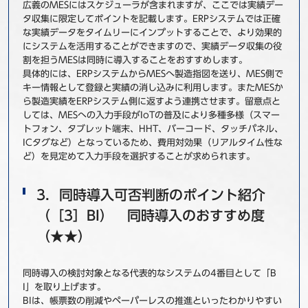
広義のMESにはスケジューラが含まれますが、ここでは実績デー
タ収集に限定してポイントを記載します。ERPシステムでは正確
な実績データをタイムリーにインプットすることで、より効果的
にシステムを活用することができますので、実績データ収集の役
割を担うMESは同時に導入することをおすすめします。
具体的には、ERPシステムからMESへ製造指図を送り、MES側で
キー情報として登録と実績の消し込みに利用します。またMESか
ら製造実績をERPシステム側に返すよう連携させます。留意点と
しては、MESへの入力手段がIoTの普及により多種多様（スマー
トフォン、タブレット端末、HHT、バーコード、タッチパネル、
ICタグなど）となっているため、費用対効果（リアルタイム性な
ど）を見定めて入力手段を選択することが求められます。
3．同時導入可否判断のポイント紹介
（［3］BI） 同時導入のおすすめ度
（★★）
同時導入の検討対象となる代表的なシステムの4番目として「B
I」を取り上げます。
BIは、帳票数の削減やペーパーレスの推進といったわかりやすい