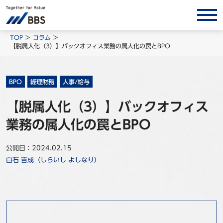
サービス/ソリューション
TOP
コラム
【脱属人化（3）】バックオフィス業務の属人化の罠とBPO
経営会計コンサルティング
製品・ソリューション
BPO
経理財務
人事/給与
BPO
【脱属人化（3）】バックオフィス
インサイト
業務の属人化の罠とBPO
コラム
ホワイトペーパー
公開日：2024.02.15
白石 吉成（しらいし よしなり）
調査レポート
対談/鼎談
BBS Group News
出版書籍