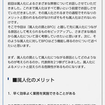
前回は属人化によるさまざまな弊害についてお話しさせていただ
事例
きました。これまで属人化はすべて悪いという前提でお話しさせ
ていただきましたが、その属人化されるまでの過程でそれなりの
セミナ−
メリットと思われるものがなければそもそも属人化はされないわ
けです。
そこで今回は「属人化の罠とBPO」と題して先に属人化につなが
ニュース
る原因として考えられるものをピックアップし、さまざまな視点
から属人化について深く考察していきたいと思います。次に、そ
お問い合わせ
のような属人化に対してBPOはどう機能し得るのかについて述べ
たいと思います。
BBSグループネットワーク
サステナビリティ
企業情報
まず、属人化の罠として属人化につながる原因としてどのような
ものが考えられるのか。代表例を2つ挙げてみました。属人化に
株主・投資家情報
採用情報
よるメリットと捉えられる危険性があるものになります。
■属人化のメリット
1．早く効率よく業務を実施できることがある