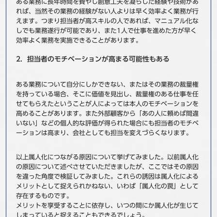
ある業務に長年時間を費やし創意工夫を凝らした経験や技術があ
れば、当然その業務の経験がない人よりは早く効率よく業務が行
えます。つまり担当者が高スキルの人であれば、マニュアル化な
しでも業務遂行が可能であり、また1人で仕事を進めた方が早く
効率よく業務を実施できることがあります。
2．担当者のモチベーションが高まる可能性もある
ある業務について自分にしかできない、またはその業務の裁量権
を持っている場合、そこに価値を見出し、裁量権のある仕事を任
せてもらえたということが人によっては本人のモチベーションを
高めることがあります。また外部顧客から「あの人に頼めば間違
いない」などの個人的な評価が得られた場合にも担当者のモチベ
ーションは高まり、会社としても担当を変えづらくなります。
以上属人化につながる原因について挙げてみました。以前属人化
の原因について述べさせていただきましたが、ここではその原因
を違った角度で検証してみました。これらの誘因は属人化による
メリットとして捉えられかねない、いわば「属人化の罠」として
存在するものです。
メリットを享受することに依存し、いつの間にか属人化が生じて
しまっていると捉えることもできるでしょう。