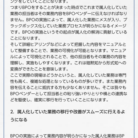
ングをしていくことになります。
つまりBPOをすることが決まった時点でこれまで属人化していた
業務の担当者はその業務内容をBPOベンダーに伝えなければなり
ません。BPOの実施によって、属人化した業務にメスが入り、ブ
ラックボックス化していた業務プロセスが明らかになるイメージ
です。BPOの実施というその起点が属人化の解消に貢献している
ことになります。
そして詳細ヒアリングなどによって把握した内容をマニュアルと
して整備することで、業務の可視化が可能となります。マニュア
ルによって可視化されることで、他の担当者もその業務の内容を
理解し、実施もしやすくなります。これは暗黙知から形式知への
変換ができたことを意味します。
ここで実際の現場はどうかというと、属人化していた業務は専門
性も高く、複雑な処理となっているものが多いです。また業務内
容を伝えることに抵抗する方も少なくありません。そこは我々も
BPOベンダーとして担当者との粘り強いやりとりや横との連携な
どを駆使し、確実に移行を行っていくことになります。
2．属人化していた業務の移行や改善がスムーズに行えるよ
うになる
BPOの実施によって業務内容が明らかになった属人化業務はBP