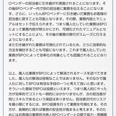
Oベンダーの担当者に引き継がれ実施されることになります。そ
の後BPOベンダー内で別の担当者に業務を伝えることになりま
す。さらに、いったんBPOベンダーに引き継いだ業務もお客様の
担当者に戻すことも可能となります。その際、業務内容とマニュ
アルはセットで伝えられます。つまり属人化していた業務はBPO
によって業務内容が明らかにされ、可視化されたマニュアルとセ
ットにすることにより、その後の業務の移行がスムーズに行える
ようになります。
また引き継がれた業務は可視化されているため、さらに効率的な
方法を検討することも可能になります。これまで属人化していた
業務がBPOによって効率化の対象としても認識されることになり
ます。
以上、属人化業務がBPOによって解消されるケースを述べてきま
した。属人化の解消は容易なことではありません。そのなかで属
人化に対してBPOは有効な手段の一つと考えて良いと思います。
そういった意味でBPOは投資といえます。つまり属人的にやった
方が効率的でコストも一時的にはかかりませんが、次の担当者が
同じスキルであるという保証はありません。担当者交代のリスク
を最小限にするには、BPO投資を行って業務を可視化する、その
方が、長期的に見れば業務の安全性が高まると考えます。そのた
めにはお客様の業務担当者とBPOベンダーとの間で協力・信頼関