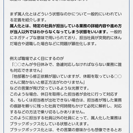
まず属人化とはどういう状態なのかについて一般的にいわれてい
る定義を紹介します。
属人化とは、特定の社員が担当している業務の詳細内容や進め方
が当人以外ではわからなくなってしまう状態をいいます。
一般的
にネガティブな意味で用いられており、担当社員が突発的に休ん
だ場合や退職した場合などに問題が顕在化します。
例えば職場でよく目にするのが
「○○さんが今日休みで、急遽対応しなければならない業務に誰
も対応できません」
「他部署から修正依頼が届いていますが、休暇を取っている○○
さんに聞かないと修正方法がわかりません」
などの言葉が飛び交っているような光景です。
このような場合、休日を取得した担当者が会社に行って対応す
る、もしくは担当者が出社できない場合は、担当者が残した業務
の痕跡を頼りに残った社員で何時間もかけて必死に解析し、対応
するなどの方法で乗り切るしかありません。
このように担当する社員以外の社員にとって、属人化した業務は
ブラックボックス化している状態といえます。
ブラックボックス化とは、その言葉の意味からも想像できるとお