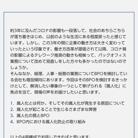
事例
セミナ−
約3年に及んだコロナの影響も一段落して、社会のあちらこちら
が落ち着きはじめ、以前のような生活にある程度戻ったと感じて
ニュース
います。しかし、この3年の間に企業の働き方は大きく変わって
いったという印象です。働き方改革が提唱されて以降、コロナ禍
お問い合わせ
の影響によるテレワーク推奨の動きも相俟って、バックオフィス
業務について改めて見直しをした方々も多かったのではないので
しょうか。
BBSグループネットワーク
サステナビリティ
企業情報
そんななか、経理、人事・総務の業務についてBPOを検討してい
る会社も増加傾向にあります。今回はそのBPOを検討するきっか
株主・投資家情報
採用情報
けとして、解消したい事象の一つとして挙げられる「属人化」に
焦点を当て、現場の声をお届けしたいと思います。
属人化とは何か。そしてその属人化が発生する原因について
属人化が起こることで生じるさまざまな弊害
属人化の罠とBPO
BPO内における属人化防止の取り組み
以上の4部構成でお話しできればと思います。