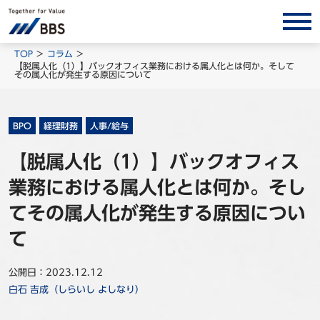
サービス/ソリューション
TOP
コラム
【脱属人化（1）】バックオフィス業務における属人化とは何か。そして
その属人化が発生する原因について
経営会計コンサルティング
製品・ソリューション
BPO
BPO
経理財務
人事/給与
インサイト
【脱属人化（1）】バックオフィス
業務における属人化とは何か。そし
コラム
ホワイトペーパー
てその属人化が発生する原因につい
調査レポート
て
対談/鼎談
公開日：2023.12.12
BBS Group News
白石 吉成（しらいし よしなり）
出版書籍