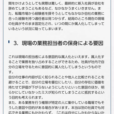
間をかけようとしても実際は難しく、最終的に新入社員が会社を
辞めてしまうこともあるなど、なかなかうまくいきません。ま
た、転職市場から経験者を探そうとしてもなかなか自社の業務に
合った経験を持つ適任者は見つからず、結局のところ現在の現場
の社員がそのまま固定化され、いつの間にか属人化してしまって
いるという状況に陥ってしまいます。
3．現場の業務担当者の保身による要因
これは現場の担当者による意図的な属人化といえます。属人化す
ることで業務を独り占めすることができるため、社員が社内で自
分の立場を守るために意図的に属人化してしまうというもので
す。
自分の仕事の内容が広く知られることや他人と比較されることを
避けることで、自分の立場を優位にしたり、自分の存在に価値を
持たせて評価が下がらないようにしたりといった意図のほか、明
らかにしていなかったミスが知られてしまうことに抵抗するとい
う目的も考えられます。
また、ある業務を行う権限が特定の人に集中している職場でもそ
うした意図や目的がある場合があります。本当は別の社員でも対
応できる業務にもかかわらず、「これは自分にしかわからないか