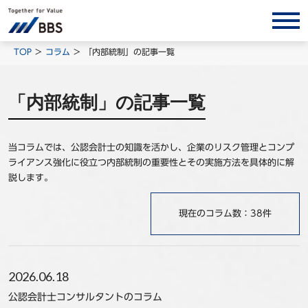
サービス/ソリューション
TOP
コラム
「内部統制」の記事一覧
経営会計コンサルティング
「内部統制」の記事一覧
製品・ソリューション
BPO
当コラムでは、公認会計士の知識を活かし、企業のリスク管理とコンプ
インサイト
ライアンス強化に役立つ内部統制の重要性とその実施方法を具体的に解
コラム
説します。
ホワイトペーパー
現在のコラム数：38件
調査レポート
対談/鼎談
BBS Group News
2026.06.18
出版書籍
公認会計士コンサルタントのコラム