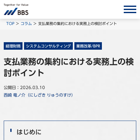
サービス/ソリューション
TOP
コラム
支払業務の集約における実務上の検討ポイント
経営会計コンサルティング
製品・ソリューション
経理財務
システムコンサルティング
業務改革/BPR
BPO
支払業務の集約における実務上の検
インサイト
討ポイント
コラム
公開日：2026.03.10
ホワイトペーパー
西崎 竜ノ介（にしざき りゅうのすけ）
調査レポート
対談/鼎談
BBS Group News
はじめに
出版書籍