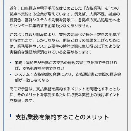
事例
近年、口座振込や電子手形をはじめとした「支払業務」を1つの
拠点へ集約する企業が増えています。例えば、人員不足、拠点の
統廃合、基幹システムの刷新を背景に、各拠点の支払処理を本社
セミナ−
やセンターに集約する企業も少なくありません。
このような取り組みにより、業務の効率化や振込手数料の削減が
ニュース
期待されます。しかしながら、期待どおりの成果を上げるために
は、業務要件やシステム要件の検討の際に生じ得る以下のような
お問い合わせ
実務的な課題が解消されている必要があります。
業務：集約先が各拠点の支払の締めの完了を把握できなけれ
ば、支払処理を開始できない
BBSグループネットワーク
サステナビリティ
企業情報
システム：支払金額の合算により、支払通知書と実際の振込金
株主・投資家情報
採用情報
額が一致しなくなる
そこで今回は、支払業務を集約するメリットを明確化するととも
に、そのメリットを享受するために必要な実務上の検討ポイント
を整理します。
支払業務を集約することのメリット