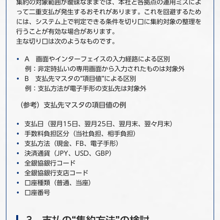
集約の対象範囲が曖昧なままでは、本社と各拠点の運用ミスによ
って二重支払が発生するおそれがあります。これを回避するため
には、システム上で判定できる条件を切り口に集約対象の整理を
行うことが有効な場合があります。
主な切り口は次のようなものです。
A 画面やインターフェイスの入力経路による区別
例：非定時払いの専用画面から入力されたものは対象外
B 支払先マスタの“項目値”による区別
例：支払方法が電子手形の支払先は対象外
（参考）支払先マスタの項目値の例
支払日（翌月15日、翌月25日、翌月末、翌々月末）
手数料負担区分（当社負担、相手負担）
支払方法（現金、FB、電子手形）
決済通貨（JPY、USD、GBP）
全銀協銀行コード
全銀協銀行支店コード
口座種類（普通、当座）
口座番号