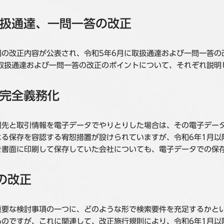
扱通達、一問一答の改正
規則の改正内容が公表され、令和5年6月に取扱通達および一問一答
、取扱通達および一問一答の改正のポイントについて、それぞれ説明
完全義務化
引先と取引情報を電子データでやりとりした場合は、その電子デー
よる保存を容認する宥恕措置が設けられていますが、令和6年1月
を書面に印刷して保存していた会社についても、電子データでの保
の改正
重要な検討事項の一つに、どのような形で検索要件を充足するかと
のですが、これに関連して、改正施行規則により、令和6年1月以