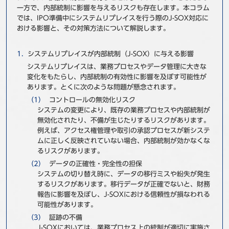
一方で、内部統制に影響を与えるリスクも存在します。本コラム
事例
では、IPO準備中にシステムリプレイスを行う際のJ-SOX対応に
おける影響と、その対策方法について解説します。
セミナ−
システムリプレイスが内部統制（J-SOX）に与える影響
ニュース
システムリプレイスは、業務プロセスやデータ管理に大きな
変化をもたらし、内部統制の有効性に影響を及ぼす可能性が
あります。とくに次のような問題が懸念されます。
お問い合わせ
コントロールの無効化リスク
システムの変更により、既存の業務プロセスや内部統制が
無効化されたり、不備が生じたりするリスクがあります。
BBSグループネットワーク
サステナビリティ
企業情報
例えば、アクセス権管理や取引の承認プロセスが新システ
株主・投資家情報
採用情報
ムに正しく反映されていない場合、内部統制が効かなくな
るリスクがあります。
データの正確性・完全性の担保
システムの切り替え時に、データの移行ミスや紛失が発生
するリスクがあります。移行データが正確でないと、財務
報告に影響を及ぼし、J-SOXにおける信頼性が損なわれる
可能性があります。
証跡の不備
J-SOXにおいては、業務プロセス上の統制が適切に実施さ