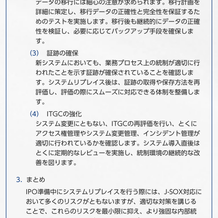
データの移行には細心の注意が求められます。移行計画を
詳細に策定し、移行データの正確性と完全性を保証するた
めのテストを実施します。移行後も継続的にデータの正確
性を検証し、必要に応じてバックアップ手段を確保しま
す。
証跡の確保
新システムにおいても、業務プロセス上の統制が適切に行
われたことを示す証跡が確保されていることを確認しま
す。システムリプレイス後は、証跡の取得や保存方法を再
評価し、評価の際にスムーズに対応できる体制を整備しま
す。
ITGCの強化
システム変更にともない、ITGCの再評価を行い、とくに
アクセス権管理やシステム変更管理、インシデント管理が
適切に行われているかを確認します。システム導入直後は
とくに定期的なレビューを実施し、統制環境の継続的な改
善を図ります。
まとめ
IPO準備中にシステムリプレイスを行う際には、J-SOX対応に
おいて多くのリスクがともないますが、適切な対策を講じる
ことで、これらのリスクを最小限に抑え、より強固な内部統