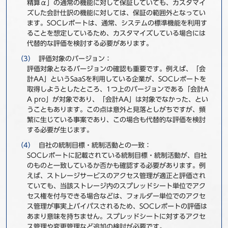
精算α」の通常の機能に対して保証していても、カスタマイ
ズした会計仕訳の機能に対しては、保証の範囲外となってい
ます。SOCレポートは、通常、システムの標準機能を利用す
ることを想定しているため、カスタマイズしている場合には
代替的な評価を検討する必要があります。
評価対象のバージョン：
評価対象となるバージョンの確認も重要です。例えば、「会
計AA」というSaaSを利用している企業が、SOCレポートを
取得しようとしたところ、1つ上のバージョンである「会計A
A pro」が対象であり、「会計AA」は対象でなかった、とい
うこともあります。この点は意外と見落としがちですが、頻
繁に生じている事案であり、この場合も代替的な評価を検討
する必要が生じます。
自社の統制目標・統制活動との一致：
SOCレポートに記載されている統制目標・統制活動が、自社
のものと一致しているか否かも確認する必要があります。例
えば、ストレージサービスのアクセス管理が適正と評価され
ていても、当該ストレージ内のスプレッドシート単位でアク
セス権を付与できる場合などは、フォルダー単位でのアクセ
ス管理が事実上バイパスされるため、SOCレポートの評価は
あまり意味を持ちません。スプレッドシートに対するアクセ
ス管理や変更管理など追加の検討が必要です。