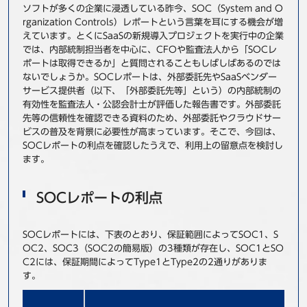
ソフトが多くの企業に浸透している昨今、SOC（System and O
事例
rganization Controls）レポートという言葉を耳にする機会が増
えています。とくにSaaSの新規導入プロジェクトを実行中の企業
セミナ−
では、内部統制担当者を中心に、CFOや監査法人から「SOCレ
ポートは取得できるか」と質問されることもしばしばあるのでは
ないでしょうか。SOCレポートは、外部委託先やSaaSベンダー
ニュース
サービス提供者（以下、「外部委託先等」という）の内部統制の
有効性を監査法人・公認会計士が評価した報告書です。外部委託
先等の信頼性を確認できる資料のため、外部委託やクラウドサー
お問い合わせ
ビスの普及を背景に必要性が高まっています。そこで、今回は、
SOCレポートの利点を確認したうえで、利用上の留意点を検討し
ます。
BBSグループネットワーク
サステナビリティ
企業情報
株主・投資家情報
採用情報
SOCレポートの利点
SOCレポートには、下表のとおり、保証範囲によってSOC1、S
OC2、SOC3（SOC2の簡易版）の3種類が存在し、SOC1とSO
C2には、保証期間によってType1とType2の2通りがありま
す。