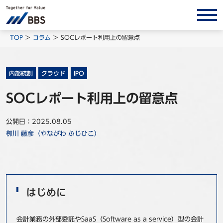
サービス/ソリューション
TOP
コラム
SOCレポート利用上の留意点
経営会計コンサルティング
製品・ソリューション
内部統制
クラウド
IPO
BPO
SOCレポート利用上の留意点
インサイト
公開日：2025.08.05
コラム
栁川 藤彦（やながわ ふじひこ）
ホワイトペーパー
調査レポート
対談/鼎談
はじめに
BBS Group News
出版書籍
会計業務の外部委託やSaaS（Software as a service）型の会計