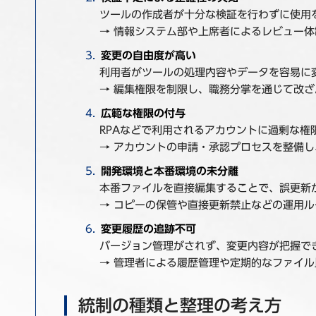
ツールの作成者が十分な検証を行わずに使用
→ 情報システム部や上席者によるレビュー
変更の自由度が高い
利用者がツールの処理内容やデータを容易に
→ 編集権限を制限し、職務分掌を通じて改
広範な権限の付与
RPAなどで利用されるアカウントに過剰な権
→ アカウントの申請・承認プロセスを整備
開発環境と本番環境の未分離
本番ファイルを直接編集することで、誤更新
→ コピーの保管や直接更新禁止などの運用
変更履歴の追跡不可
バージョン管理がされず、変更内容が把握で
→ 管理者による履歴管理や定期的なファイ
統制の種類と整理の考え方