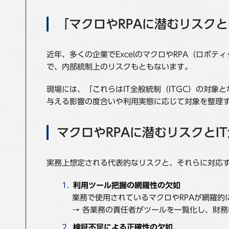
「マクロやRPAに潜むリスクと
近年、多くの企業でExcelのマクロやRPA（ロ
で、内部統制上のリスクもともないます。
現場には、「これらはIT全般統制（ITGC）の対
与える影響の度合いや利用実態に応じて対象を整理
マクロやRPAに潜むリスクとI
実務上想定される代表的なリスクと、それらに対応
利用ツール把握の網羅性の欠如
業務で使用されているマクロやRPAが網羅的
→ 各業務の責任者がツールを一覧化し、財務
検証不足による正確性の欠如