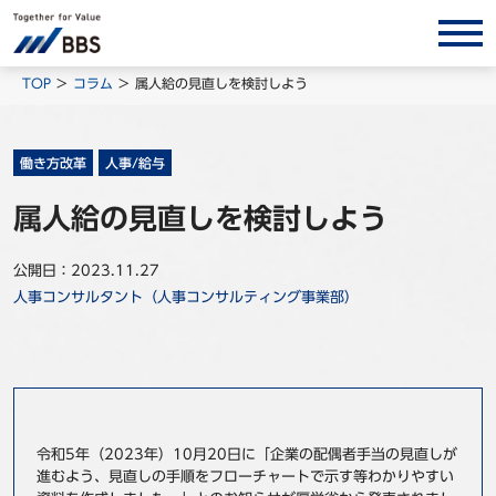
サービス/ソリューション
TOP
コラム
属人給の見直しを検討しよう
経営会計コンサルティング
製品・ソリューション
働き方改革
人事/給与
BPO
属人給の見直しを検討しよう
インサイト
公開日：2023.11.27
コラム
人事コンサルタント（人事コンサルティング事業部）
ホワイトペーパー
調査レポート
対談/鼎談
BBS Group News
令和5年（2023年）10月20日に「企業の配偶者手当の見直しが
出版書籍
進むよう、見直しの手順をフローチャートで示す等わかりやすい