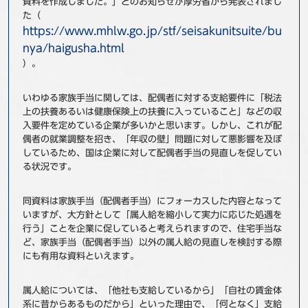
資料を作成しました。」とのお知らせが厚労省から発表されまし
た（
事例
https://www.mhlw.go.jp/stf/seisakunitsuite/bu
nya/haigusha.html
セミナ−
）。
ニュース
いわゆる家族手当に関しては、配偶者に対する支給要件に「税法
上の扶養あるいは健康保険上の扶養に入っていること」などの収
お問い合わせ
入要件を定めている企業が多いかと思います。しかし、これが配
偶者の就業調整を招き、「年収の壁」問題に対して悪影響を及ぼ
しているため、国は企業に対して配偶者手当の見直しを促してい
BBSグループネットワーク
サステナビリティ
企業情報
る状況です。
株主・投資家情報
採用情報
同資料は家族手当（配偶者手当）にフォーカスした内容となって
いますが、大方針として「属人給を縮小して実力に応じた処遇を
行う」ことを企業に促していると考えられますので、住宅手当な
ど、家族手当（配偶者手当）以外の属人給の見直しを検討する際
にも有用な資料といえます。
属人給については、「他社も支給しているから」「自社の賃金体
系に昔からあるものだから」といった理由で、「何となく」支給