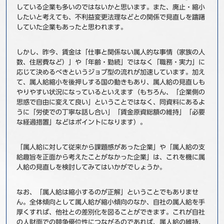
している企業も多いのではないかと思います。また、廃止・縮小
したいと考えても、不利益変更法理などとの関係で見直しを躊躇
していた企業もあったと思われます。
しかし、昨今、賃金は「仕事と関係ない属人的な事情（家族の人
数、住居費など）」や「年齢・勤続」ではなく「職務・実力」に
応じて決めるべきというジョブ型の流れが加速しています。加え
て、属人給縮小を後押しする国の動きもあり、属人給の見直しも
やりやすい状況になっているといえます（もちろん、「企業側の
思惑で自由に変えて良い」ということではなく、同資料にあるよ
うに「労使での丁寧な話し合い」「賃金原資総額の維持」「必要
な経過措置」などはポイントになります）。
「属人給に対して従来から課題感があった企業」や「属人給の支
給趣旨を正面から考えたことがなかった企業」は、これを機に属
人給の見直しを検討してみてはいかがでしょうか。
なお、「属人給は縮小するのが正解」ということでもありませ
ん。全体傾向として属人給が縮小傾向のなか、自社の属人給を手
厚くすれば、他社との差別化を図ることができます。これが自社
の人財面での競争優位性につながるのであれば、属人給の維持、