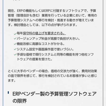
事例
現在、ERPの機能もしくはERPに付随するソフトウェアで、予算
管理（管理会計も含む）業務を行っている企業において、専用の
セミナ−
予算管理システムへの移行を検討・推進する動きが増えていま
す。検討理由としては、以下の点が挙げられます。
ニュース
毎年
保守料の値上げを要求される。
バージョンアップ料金が高額で負担が大きい。
お問い合わせ
機能改修に高額なコストがかかる。
システム設定や画面操作面で使いづらい。
手頃な価格で現行システムと同等の機能を持つ他社ソフ
BBSグループネットワーク
サステナビリティ
企業情報
トウェアの提案を受けた。
株主・投資家情報
採用情報
とくに大手のベンダーの場合、価格の交渉力が強く、費用対効果
の面で限界を感じて、移行を検討されているお客様が多いと感じ
ます。
ERPベンダー製の予算管理ソフトウェア
の限界