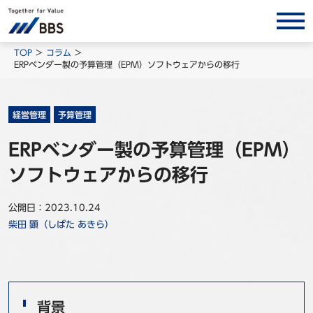
サービス/ソリューション
TOP
コラム
ERPベンダー製の予算管理（EPM）ソフトウェアからの移行
経営会計コンサルティング
製品・ソリューション
経営管理
予算管理
BPO
ERPベンダー製の予算管理（EPM）
インサイト
ソフトウェアからの移行
コラム
ホワイトペーパー
公開日：2023.10.24
柴田 顕（しばた あきら）
調査レポート
対談/鼎談
BBS Group News
出版書籍
背景