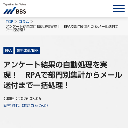
サービス/ソリューション
TOP
コラム
アンケート結果の自動処理を実現！ RPAで部門別集計からメール送付ま
で一括処理！
経営会計コンサルティング
製品・ソリューション
BPO
RPA
業務改革/BPR
インサイト
アンケート結果の自動処理を実
現！ RPAで部門別集計からメール
コラム
ホワイトペーパー
送付まで一括処理！
調査レポート
公開日：2026.03.06
対談/鼎談
岡村 佳代（おかむら かよ）
BBS Group News
出版書籍