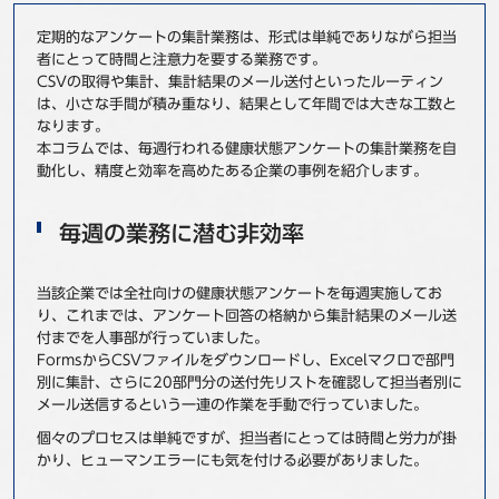
事例
定期的なアンケートの集計業務は、形式は単純でありながら担当
者にとって時間と注意力を要する業務です。
セミナ−
CSVの取得や集計、集計結果のメール送付といったルーティン
は、小さな手間が積み重なり、結果として年間では大きな工数と
なります。
ニュース
本コラムでは、毎週行われる健康状態アンケートの集計業務を自
動化し、精度と効率を高めたある企業の事例を紹介します。
お問い合わせ
毎週の業務に潜む非効率
BBSグループネットワーク
サステナビリティ
企業情報
当該企業では全社向けの健康状態アンケートを毎週実施してお
株主・投資家情報
採用情報
り、これまでは、アンケート回答の格納から集計結果のメール送
付までを人事部が行っていました。
FormsからCSVファイルをダウンロードし、Excelマクロで部門
別に集計、さらに20部門分の送付先リストを確認して担当者別に
メール送信するという一連の作業を手動で行っていました。
個々のプロセスは単純ですが、担当者にとっては時間と労力が掛
かり、ヒューマンエラーにも気を付ける必要がありました。