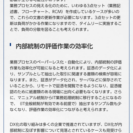
業務プロセスの見える化のために、いわゆる3点セット（業務記
述書、フローチャート、RCM）を作成しているケースが多いの
で、これらの文書の更新作業が必要になります。3点セットの更
新は負荷がかかる作業になりますので、タイムリーに実施するこ
とで、負荷の分散を図ることも考えられます。
内部統制の評価作業の効率化
業務プロセスのペーパーレス化・自動化により、内部統制の評価
作業も効率化が可能になると考えられます。証憑のデータ化によ
り、サンプルとして抽出した取引に関連する書類の検索が容易に
なります。また、証憑がデータ化され、サーバなどに保存されて
いることから、リモートで証憑を閲覧できるようになり、証憑確
認のために紙書類のある現場に出向く必要もなくなります。さら
に、マニュアル統制からIT業務処理統制に移行することになるの
で、（IT全般統制が有効である前提で）抽出するサンプル数も少
なくなり、評価作業の効率化につながると考えられます。
DX化の取り組みは多くの企業で推進されていますが、DX化が内
部統制に及ぼす影響について見落とされているケースも見受けら