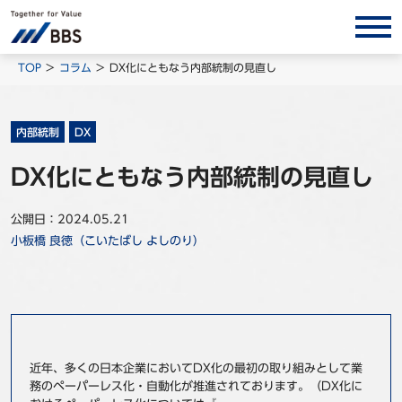
サービス/ソリューション
TOP
コラム
DX化にともなう内部統制の見直し
経営会計コンサルティング
製品・ソリューション
内部統制
DX
BPO
DX化にともなう内部統制の見直し
インサイト
公開日：2024.05.21
コラム
小板橋 良徳（こいたばし よしのり）
ホワイトペーパー
調査レポート
対談/鼎談
BBS Group News
近年、多くの日本企業においてDX化の最初の取り組みとして業
出版書籍
務のペーパーレス化・自動化が推進されております。（DX化に