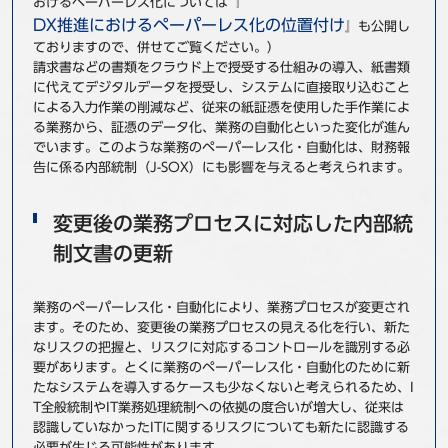
おけるペーパーレス化については『
事例
DX推進におけるペーパーレス化の位置付け
』も公開し
ておりますので、併せてご覧ください。）
請求書などの書類をクラウド上で授受する仕組みの導入、紙書類
セミナ−
に代えてデジタルデータを授受し、システムに直接取り込むこと
による入力作業の削減など、従来の紙証憑を使用した手作業によ
ニュース
る業務から、証憑のデータ化、業務の自動化といった変化が進ん
でいます。このような業務のペーパーレス化・自動化は、財務報
告に係る内部統制（J-SOX）にも影響を与えると考えられます。
お問い合わせ
変更後の業務プロセスに対応した内部統
BBSグループネットワーク
サステナビリティ
企業情報
制文書の更新
株主・投資家情報
採用情報
業務のペーパーレス化・自動化により、業務プロセスが変更され
ます。そのため、変更後の業務プロセスの見える化を行い、新た
なリスクの把握と、リスクに対応するコントロールを識別する必
要があります。とくに業務のペーパーレス化・自動化のために新
たなシステムを導入するケースも少なくないと考えられるため、I
T全般統制やIT業務処理統制への依拠の度合いが増大し、従来は
認識していなかったITに関するリスクについても新たに認識する
必要が生じる可能性があります。