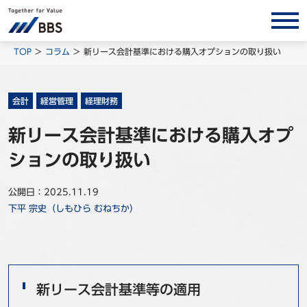
サービス/ソリューション
TOP
コラム
新リース会計基準における購入オプションの取り扱い
経営会計コンサルティング
製品・ソリューション
会計
経営管理
経理財務
BPO
新リース会計基準における購入オプ
インサイト
ションの取り扱い
コラム
公開日：2025.11.19
ホワイトペーパー
下平 宗史（しもひら むねちか）
調査レポート
対談/鼎談
BBS Group News
新リース会計基準等の適用
出版書籍