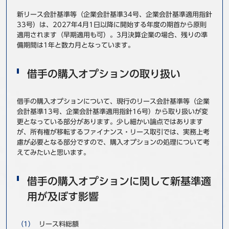
事例
新リース会計基準等（企業会計基準34号、企業会計基準適用指針
33号）は、2027年4月1日以降に開始する年度の期首から原則
適用されます（早期適用も可）。3月決算企業の場合、残りの準
セミナ−
備期間は1年と数カ月となっています。
ニュース
借手の購入オプションの取り扱い
お問い合わせ
借手の購入オプションについて、現行のリース会計基準等（企業
会計基準13号、企業会計基準適用指針16号）から取り扱いが変
BBSグループネットワーク
サステナビリティ
企業情報
更となっている部分があります。少し細かい論点ではあります
が、所有権が移転するファイナンス・リース取引では、実務上考
株主・投資家情報
採用情報
慮が必要となる部分ですので、購入オプションの処理について考
えてみたいと思います。
借手の購入オプションに関して新基準適
用が及ぼす影響
リース料総額