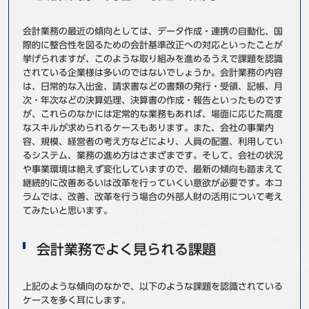
事例
会計業務の最近の傾向としては、データ作成・連携の自動化、国
際的に整合性を図るための会計基準改正への対応といったことが
セミナ−
挙げられますが、このような取り組みを進めるうえで課題を認識
されている企業様は多いのではないでしょうか。会計業務の内容
ニュース
は、日常的な入出金、請求書などの書類の発行・受領、記帳、月
次・年次などの決算処理、決算書の作成・報告といったものです
が、これらのなかには定常的な業務もあれば、場面に応じた高度
お問い合わせ
なスキルが求められるケースもあります。また、会社の事業内
容、規模、経営者の考え方などにより、人員の配置、利用してい
るシステム、業務の進め方はさまざまです。そして、会社の状況
BBSグループネットワーク
サステナビリティ
企業情報
や事業環境は絶えず変化していますので、最新の傾向も踏まえて
継続的に改善あるいは改革を行っていくい意欲が必要です。本コ
株主・投資家情報
採用情報
ラムでは、改善、改革を行う場合の外部人財の活用について考え
てみたいと思います。
会計業務でよく見られる課題
上記のような傾向のなかで、以下のような課題を認識されている
ケースを多く耳にします。