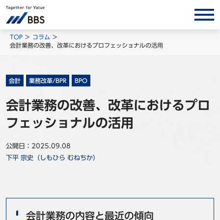
サービス/ソリューション
TOP
コラム
会計業務の改善、改革におけるプロフェッショナルの活用
経営会計コンサルティング
製品・ソリューション
会計
業務改革/BPR
BPO
BPO
会計業務の改善、改革におけるプロ
インサイト
フェッショナルの活用
コラム
ホワイトペーパー
公開日：2025.09.08
下平 宗史（しもひら むねちか）
調査レポート
対談/鼎談
BBS Group News
出版書籍
会計業務の内容と最近の傾向