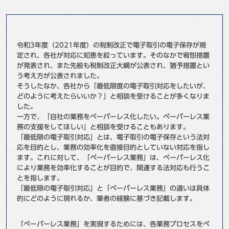
事例
セミナ−
令和3年度（2021年度）の税制改正で電子取引の電子保存が規
定され、各社が対応に知恵を絞っています。そのなかで宥恕措置
ニュース
が発表され、また先般も税制改正大綱が公表され、猶予措置とい
う考え方が公表されました。
そうしたなか、各社から「最低限度の電子取引対応をしたいが、
お問い合わせ
どのように考えたらいいか？」と相談を受けることが多くなりま
した。
一方で、「自社の業務をペーパーレス化したい。ペーパーレス業
BBSグループネットワーク
サステナビリティ
企業情報
務の支援をしてほしい」と相談を受けることもあります。
「最低限の電子取引対応」とは、電子取引の電子保存という法対
株主・投資家情報
採用情報
応を目的とし、業務の効率化を直接目的としていない対応を指し
ます。これに対して、「ペーパーレス業務」は、ペーパーレス化
により業務を効率化することが目的で、関連する法対応も行うこ
とを指します。
「最低限の電子取引対応」と「ペーパーレス業務」の違いは具体
的にどのように現れるか、筆者の経験に基づき記載します。
「ペーパーレス業務」を実現するためには、各業務プロセスをペ