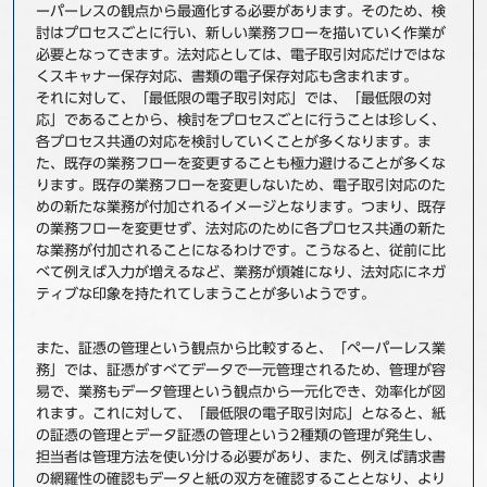
ーパーレスの観点から最適化する必要があります。そのため、検
討はプロセスごとに行い、新しい業務フローを描いていく作業が
必要となってきます。法対応としては、電子取引対応だけではな
くスキャナー保存対応、書類の電子保存対応も含まれます。
それに対して、「最低限の電子取引対応」では、「最低限の対
応」であることから、検討をプロセスごとに行うことは珍しく、
各プロセス共通の対応を検討していくことが多くなります。ま
た、既存の業務フローを変更することも極力避けることが多くな
ります。既存の業務フローを変更しないため、電子取引対応のた
めの新たな業務が付加されるイメージとなります。つまり、既存
の業務フローを変更せず、法対応のために各プロセス共通の新た
な業務が付加されることになるわけです。こうなると、従前に比
べて例えば入力が増えるなど、業務が煩雑になり、法対応にネガ
ティブな印象を持たれてしまうことが多いようです。
また、証憑の管理という観点から比較すると、「ペーパーレス業
務」では、証憑がすべてデータで一元管理されるため、管理が容
易で、業務もデータ管理という観点から一元化でき、効率化が図
れます。これに対して、「最低限の電子取引対応」となると、紙
の証憑の管理とデータ証憑の管理という2種類の管理が発生し、
担当者は管理方法を使い分ける必要があり、また、例えば請求書
の網羅性の確認もデータと紙の双方を確認することとなり、より