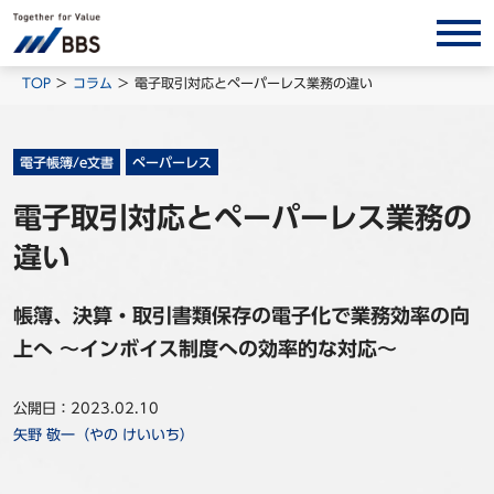
サービス/ソリューション
TOP
コラム
電子取引対応とペーパーレス業務の違い
経営会計コンサルティング
製品・ソリューション
電子帳簿/e文書
ペーパーレス
BPO
電子取引対応とペーパーレス業務の
インサイト
違い
コラム
帳簿、決算・取引書類保存の電子化で業務効率の向
ホワイトペーパー
上へ ～インボイス制度への効率的な対応～
調査レポート
対談/鼎談
公開日：2023.02.10
BBS Group News
矢野 敬一（やの けいいち）
出版書籍