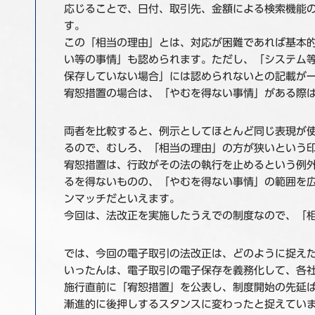
応じることで、日付、取引先、金額による検索機能
す。
この「相当の理由」とは、対応が困難であれば基本
い等の事情」も認められます。ただし、「システム
保存していない場合」には認められないとの記載が
宥恕措置の場合は、「やむを得ない事情」がある際
両者を比較すると、例示としてほとんど同じ表現が
るので、むしろ、「相当の理由」の方が狭いという
宥恕措置は、行政がその法の執行を止めるという例
るを得ないものの、「やむを得ない事情」の範囲を
ンマッチだといえます。
今回は、法改正を実施したうえでの制度なので、「
では、今回の電子取引の法改正は、どのように捉え
いったんは、電子取引の電子保存を義務化して、各
施行直前に「宥恕措置」を公表し、制度開始の先延
漸進的に後押しするスタンスに変わったと捉えてい