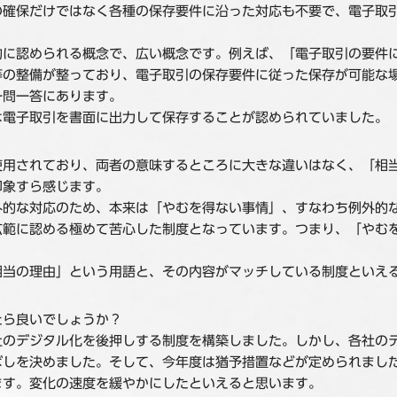
の確保だけではなく各種の保存要件に沿った対応も不要で、電子取
的に認められる概念で、広い概念です。例えば、「電子取引の要件
等の整備が整っており、電子取引の保存要件に従った保存が可能な
一問一答にあります。
は電子取引を書面に出力して保存することが認められていました。
使用されており、両者の意味するところに大きな違いはなく、「相
印象すら感じます。
外的な対応のため、本来は「やむを得ない事情」、すなわち例外的
広範に認める極めて苦心した制度となっています。つまり、「やむ
相当の理由」という用語と、その内容がマッチしている制度といえ
たら良いでしょうか？
社のデジタル化を後押しする制度を構築しました。しかし、各社の
ばしを決めました。そして、今年度は猶予措置などが定められまし
ます。変化の速度を緩やかにしたといえると思います。