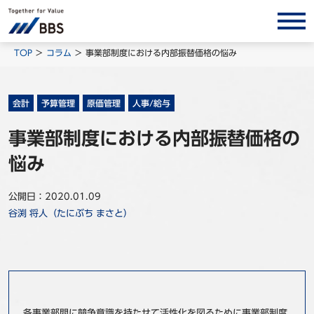
サービス/ソリューション
TOP
コラム
事業部制度における内部振替価格の悩み
経営会計コンサルティング
製品・ソリューション
会計
予算管理
原価管理
人事/給与
BPO
事業部制度における内部振替価格の
インサイト
悩み
コラム
公開日：2020.01.09
ホワイトペーパー
谷渕 将人（たにぶち まさと）
調査レポート
対談/鼎談
BBS Group News
出版書籍
各事業部間に競争意識を持たせて活性化を図るために事業部制度