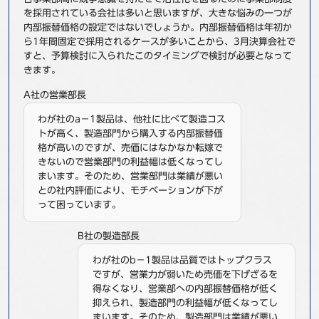
を採用されている会社は多いと思いますが、大きな悩みの一つが
事例
内部振替価格の設定ではないでしょうか。内部振替価格は年初か
ら1年間固定で採用されるケースが多いことから、3月決算会社で
セミナ−
すと、予算検討に入られたこのタイミングで検討が必要となって
きます。
ニュース
A社の営業部長
わが社のa－1製品は、他社に比べて製造コス
お問い合わせ
トが高く、製造部門から購入する内部振替価
格が高いのですが、売価にはなかなか転嫁で
きないので営業部門の利益幅は低くなってし
BBSグループネットワーク
サステナビリティ
企業情報
まいます。そのため、営業部門は業績が悪い
との社内評価により、モチベーションが下が
株主・投資家情報
採用情報
って困っています。
B社の製造部長
わが社のb－1製品は品質ではトップクラス
ですが、営業力が弱いため売価を下げざるを
得なくなり、営業部への内部振替価格が低く
抑えられ、製造部門の利益幅が低くなってし
まいます。そのため、製造部門は業績が悪い