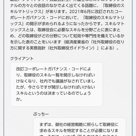
ナルの方々との会話のなかでよく出てくる話題に、「取締役のス
事例
キルマトリックス」があります。2021年6月に改訂されたコー
ポレートガバナンス・コードにおいて、「取締役のスキルマトリ
セミナ−
ックス」の開示が求められるようになったからです。スキルマト
リックスとは、取締役会に必要なスキルを分野ごとに表にまと
め、どの取締役がどの分野について知見や専門性を備えているか
ニュース
を示した表のことをいいます（経済産業省の「社外取締役の在り
方に関する実務指針（社外取締役ガイドライン）」による）。
お問い合わせ
クライアント
改訂コーポレートガバナンス・コードによ
BBSグループネットワーク
サステナビリティ
企業情報
り、取締役のスキル一覧を開示しなければい
けなくなり、社内でも議論がなされていまし
株主・投資家情報
採用情報
たが、今さらですが開示しなければいけない
スキルというのは決まっているのでしょう
か。
ぶっちー
まずは、御社の経営戦略に照らして取締役に
求めるスキルを特定することが必要になりま