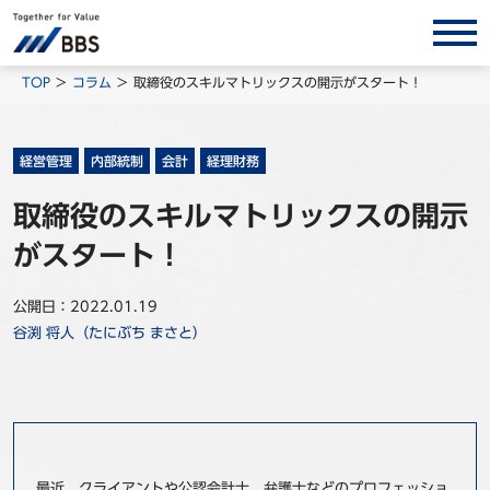
サービス/ソリューション
TOP
コラム
取締役のスキルマトリックスの開示がスタート！
経営会計コンサルティング
製品・ソリューション
経営管理
内部統制
会計
経理財務
BPO
取締役のスキルマトリックスの開示
インサイト
がスタート！
コラム
公開日：2022.01.19
ホワイトペーパー
谷渕 将人（たにぶち まさと）
調査レポート
対談/鼎談
BBS Group News
出版書籍
最近、クライアントや公認会計士、弁護士などのプロフェッショ