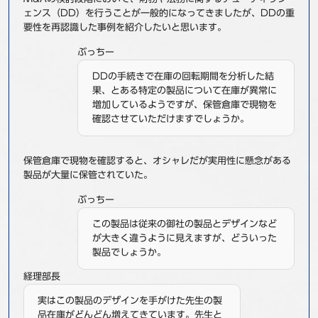
ェンス（DD）を行うことが一般的になってきましたが、DDの重
事例
要性を再認識した事例を紹介したいと思います。
セミナ−
ぶっちー
DDの手続きで在庫の回転期間を分析した結
ニュース
果、とある特定の製品について在庫が異常に
増加しているようですが、保管倉庫で現物を
確認させていただけますでしょうか。
お問い合わせ
保管倉庫で現物を確認すると、オシャレだが実用性に懸念がある
BBSグループネットワーク
サステナビリティ
企業情報
製品が大量に保管されていた。
株主・投資家情報
採用情報
ぶっちー
この製品は従来の御社の製品とデザインなど
が大きく違うように見えますが、どういった
製品でしょうか。
経理部長
実はこの製品のデザインを手がけた先生の製
品在庫がどんどん増えてきています。先生と