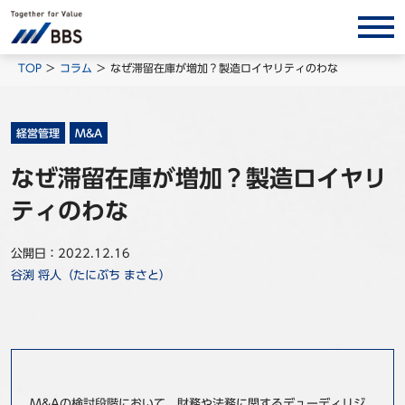
サービス/ソリューション
TOP
コラム
なぜ滞留在庫が増加？製造ロイヤリティのわな
経営会計コンサルティング
製品・ソリューション
経営管理
M&A
BPO
なぜ滞留在庫が増加？製造ロイヤリ
インサイト
ティのわな
コラム
公開日：2022.12.16
ホワイトペーパー
谷渕 将人（たにぶち まさと）
調査レポート
対談/鼎談
BBS Group News
出版書籍
M&Aの検討段階において、財務や法務に関するデューディリジ