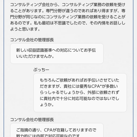
コンサルティング会社から、コンサルティング業務の依頼を受け
事例
ることがあります。専門分野が違うのであればあり得ますが、専
門分野が同じなのにコンサルティング業務の依頼を受けることが
セミナ−
あるのです。私も最初は不思議でしたので、その内情をお話しし
ようと思います。
ニュース
コンサル会社の管理部長
新しい収益認識基準への対応についてお手伝
お問い合わせ
いいただけませんか。
ぶっちー
BBSグループネットワーク
サステナビリティ
企業情報
もちろんご依頼があればお手伝いさせていた
株主・投資家情報
採用情報
だきますが、貴社には優秀なCPA*が多数い
らっしゃるでしょうから、外部に依頼されず
に貴社内で十分に対応可能なのではないでし
ょうか。
コンサル会社の管理部長
ご指摘の通り、CPAが在籍しておりますので
戦力的には内部で対応可能なのです