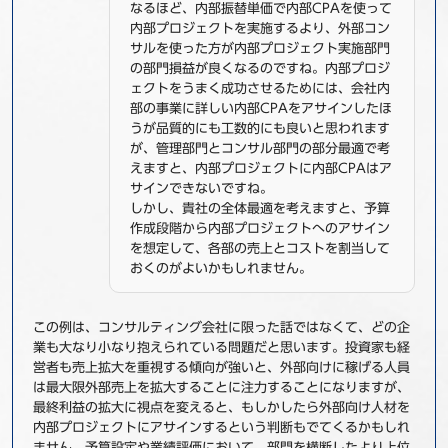
なるほど、内部振替単価で内部CPAを使って
内部プロジェクトを実施するより、外部コン
サルを使った方が内部プロジェクト実施部門
の部門損益が良くなるのですね。内部プロジ
ェクトをうまく成功させるためには、会社内
部の事業に詳しい内部CPAをアサインしたほ
うが品質的にも工数的にも良いと思われます
が、管理部門とコンサル部門の部分最適で考
えますと、内部プロジェクトに内部CPAはア
サインできないですね。
しかし、貴社の全体最適を考えますと、予算
作成段階から内部プロジェクトへのアサイン
を想定して、各部の売上とコストを割当して
おくのがよいかもしれません。
この例は、コンサルティング会社に限った話ではなくて、どの企
業も大なり小なり抱えられている問題だと思います。投資家も経
営者も売上拡大を重視する傾向が強いと、外部向けに稼げる人員
は最大限外部売上を拡大することに注力することになりますが、
最終利益の拡大に視点を変えると、もしかしたら外部向け人材を
内部プロジェクトにアサインするという判断もでてくるかもしれ
ません。予算設定や業績評価において、部門を横断したより上位