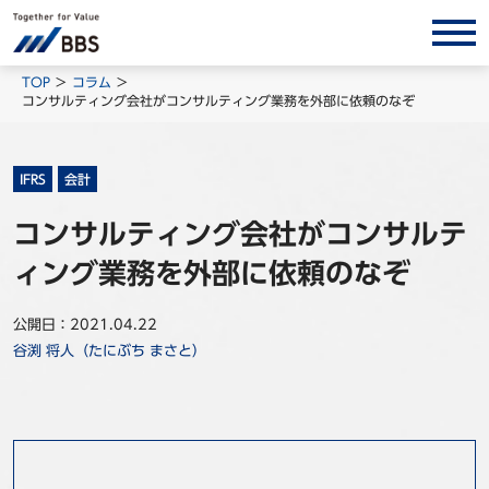
サービス/ソリューション
TOP
コラム
コンサルティング会社がコンサルティング業務を外部に依頼のなぞ
経営会計コンサルティング
製品・ソリューション
IFRS
会計
BPO
コンサルティング会社がコンサルテ
インサイト
ィング業務を外部に依頼のなぞ
コラム
ホワイトペーパー
公開日：2021.04.22
谷渕 将人（たにぶち まさと）
調査レポート
対談/鼎談
BBS Group News
出版書籍