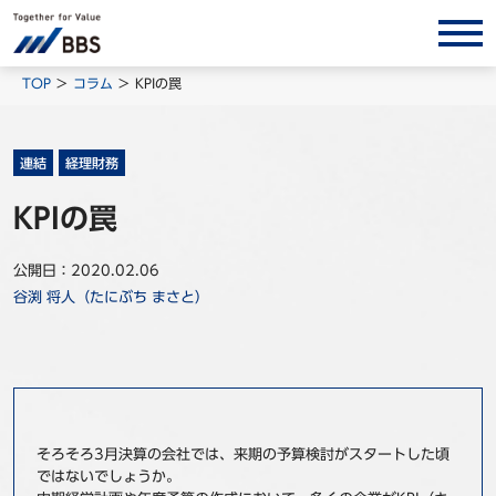
サービス/ソリューション
TOP
コラム
KPIの罠
経営会計コンサルティング
製品・ソリューション
連結
経理財務
BPO
KPIの罠
インサイト
公開日：2020.02.06
コラム
谷渕 将人（たにぶち まさと）
ホワイトペーパー
調査レポート
対談/鼎談
BBS Group News
そろそろ3月決算の会社では、来期の予算検討がスタートした頃
出版書籍
ではないでしょうか。