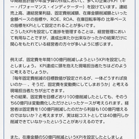
中期経営計画や年度予算の作成において、多くの企業がKPI（キ
ー・パフォーマンス・インディケーター）を設けています。連結
事例
売上高、連結営業利益、固定費削減額、在庫金額削減額といった
金額ベースの指標や、ROE、ROA、在庫回転率等の 比率ベース
セミナ−
の指標をKPIとして設定されることが多いです。
こうしたKPIを設定して進捗を管理することは、経営管理におい
ニュース
て有用なことですが、達成出来たか出来なかったかの結果だけに
関心をもたれている経営者の方々が多いように感じます。
お問い合わせ
例えば、固定費を年間100億円削減しようというKPIを設定した
としましょう。 KPI達成に頭を抱えた現場担当者たちはどのよう
に考えるでしょうか。
BBSグループネットワーク
サステナビリティ
企業情報
「毎年固定費削減の目標数値が設定されるが、一体どうすれば良
株主・投資家情報
採用情報
いのか… 、そうだ、固定費を変動費にしてしまおうか」と考える
現場担当者たちが出てきます。
その結果、固定費を目標どおり100億削減したとしても、そのう
ち60億円は変動費化しただけといったケースが考えられます。経
営者は固定費を100億円削減したのだから利益も100億円増える
のではないか？と考えますが、実は総コストとしては40億円しか
削減できていなかったということがありえるのです。
また、在庫金額の50億円削減というKPIを設定したとしましょ